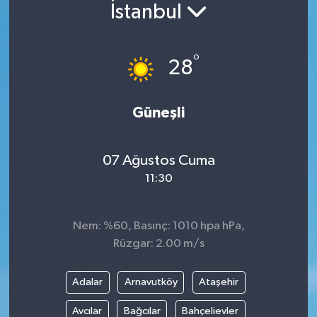
İstanbul
°
28
Güneşli
07 Ağustos Cuma
11:30
Nem: %60, Basınç: 1010 hpa hPa,
Rüzgar: 2.00 m/s
Adalar
Arnavutköy
Ataşehir
Avcılar
Bağcılar
Bahçelievler