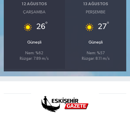
12 AĞUSTOS
13 AĞUSTOS
ÇARŞAMBA
PERŞEMBE
°
°
26
27
Güneşli
Güneşli
Nem: %62
Nem: %57
Rüzgar: 7.89 m/s
Rüzgar: 8.11 m/s