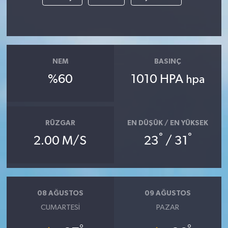
NEM
BASINÇ
%60
1010 HPA
hpa
RÜZGAR
EN DÜŞÜK / EN YÜKSEK
°
°
2.00 M/S
23
/ 31
08 AĞUSTOS
09 AĞUSTOS
CUMARTESI
PAZAR