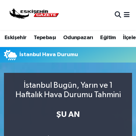
Nöbetçi Eczaneler
Eskişehir
Tepebaşı
Odunpazarı
Eğitim
İlçele
Hava Durumu
Eskişehir Namaz Vakitleri
İstanbul Hava Durumu
Trafik Durumu
İstanbul Bugün, Yarın ve 1
Süper Lig Puan Durumu ve Fikstür
Haftalık Hava Durumu Tahmini
Tüm Manşetler
ŞU AN
Son Dakika Haberleri
Haber Arşivi