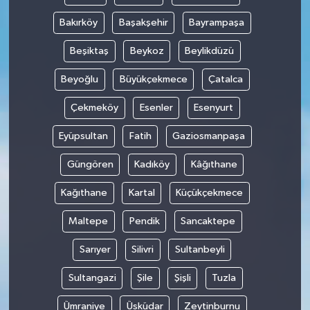
Bakırköy
Başakşehir
Bayrampaşa
Beşiktaş
Beykoz
Beylikdüzü
Beyoğlu
Büyükçekmece
Çatalca
Çekmeköy
Esenler
Esenyurt
Eyüpsultan
Fatih
Gaziosmanpaşa
Güngören
Kadıköy
Kâğıthane
Kağıthane
Kartal
Küçükçekmece
Maltepe
Pendik
Sancaktepe
Sarıyer
Silivri
Sultanbeyli
Sultangazi
Şile
Şişli
Tuzla
Ümraniye
Üsküdar
Zeytinburnu