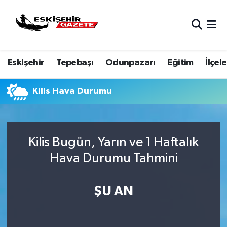
Nöbetçi Eczaneler
Eskişehir
Tepebaşı
Odunpazarı
Eğitim
İlçele
Hava Durumu
Eskişehir Namaz Vakitleri
Kilis Hava Durumu
Trafik Durumu
Kilis Bugün, Yarın ve 1 Haftalık
Süper Lig Puan Durumu ve Fikstür
Hava Durumu Tahmini
Tüm Manşetler
ŞU AN
Son Dakika Haberleri
Haber Arşivi