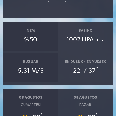
NEM
BASINÇ
%50
1002 HPA
hpa
RÜZGAR
EN DÜŞÜK / EN YÜKSEK
°
°
5.31 M/S
22
/ 37
08 AĞUSTOS
09 AĞUSTOS
CUMARTESI
PAZAR
°
°