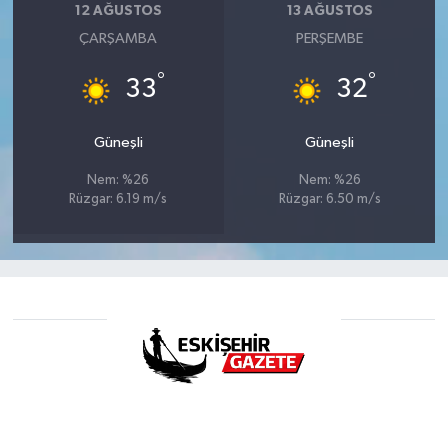
12 AĞUSTOS
13 AĞUSTOS
ÇARŞAMBA
PERŞEMBE
°
°
33
32
Güneşli
Güneşli
Nem: %26
Nem: %26
Rüzgar: 6.19 m/s
Rüzgar: 6.50 m/s