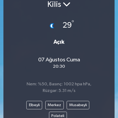
Kilis
°
29
Açık
07 Ağustos Cuma
20:30
Nem: %50, Basınç: 1002 hpa hPa,
Rüzgar: 5.31 m/s
Elbeyli
Merkez
Musabeyli
Polateli