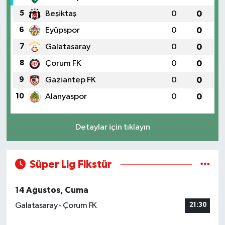
5
Beşiktaş
0
0
6
Eyüpspor
0
0
7
Galatasaray
0
0
8
Çorum FK
0
0
9
Gaziantep FK
0
0
10
Alanyaspor
0
0
Detaylar için tıklayın
Süper Lig Fikstür
14 Ağustos, Cuma
Galatasaray - Çorum FK
21:30