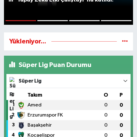
1
2
3
4
Yükleniyor...
Süper Lig Puan Durumu
Süper Lig
#
Takım
O
P
1
Amed
0
0
2
Erzurumspor FK
0
0
3
Başakşehir
0
0
4
Kocaelispor
0
0