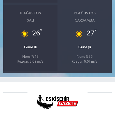
11 AĞUSTOS
12 AĞUSTOS
SALI
ÇARŞAMBA
°
°
26
27
Güneşli
Güneşli
Nem: %43
Nem: %36
Rüzgar: 8.69 m/s
Rüzgar: 6.61 m/s