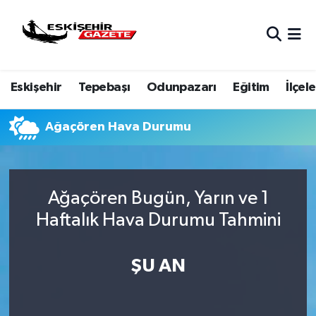
Nöbetçi Eczaneler
Eskişehir
Tepebaşı
Odunpazarı
Eğitim
İlçele
Hava Durumu
Eskişehir Namaz Vakitleri
Ağaçören Hava Durumu
Trafik Durumu
Ağaçören Bugün, Yarın ve 1
Süper Lig Puan Durumu ve Fikstür
Haftalık Hava Durumu Tahmini
Tüm Manşetler
ŞU AN
Son Dakika Haberleri
Haber Arşivi