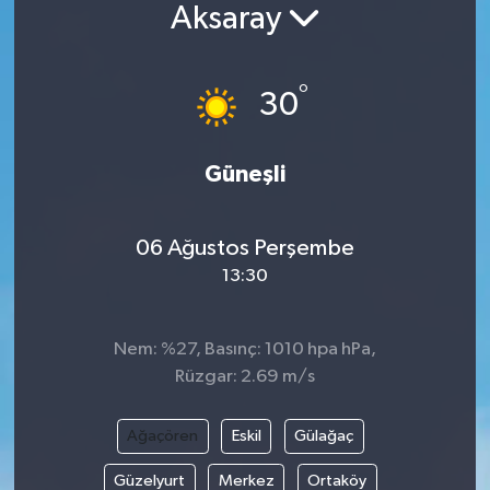
Aksaray
°
30
Güneşli
06 Ağustos Perşembe
13:30
Nem: %27, Basınç: 1010 hpa hPa,
Rüzgar: 2.69 m/s
Ağaçören
Eskil
Gülağaç
Güzelyurt
Merkez
Ortaköy