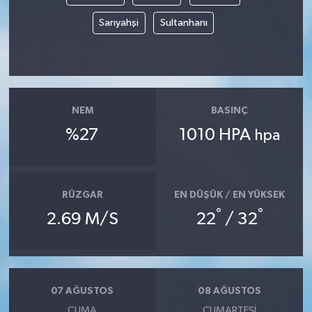
Sarıyahşi
Sultanhanı
NEM
BASINÇ
%27
1010 HPA
hpa
RÜZGAR
EN DÜŞÜK / EN YÜKSEK
°
°
2.69 M/S
22
/ 32
07 AĞUSTOS
08 AĞUSTOS
CUMA
CUMARTESI