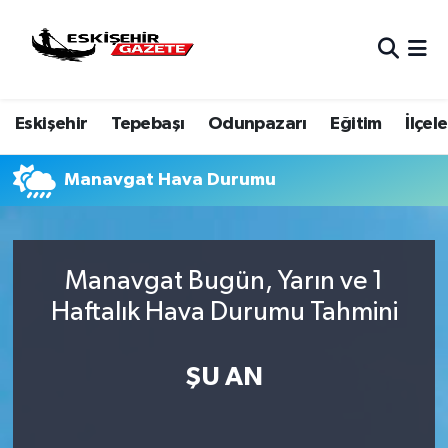
Nöbetçi Eczaneler
Eskişehir
Tepebaşı
Odunpazarı
Eğitim
İlçele
Hava Durumu
Eskişehir Namaz Vakitleri
Manavgat Hava Durumu
Trafik Durumu
Manavgat Bugün, Yarın ve 1
Süper Lig Puan Durumu ve Fikstür
Haftalık Hava Durumu Tahmini
Tüm Manşetler
ŞU AN
Son Dakika Haberleri
Haber Arşivi