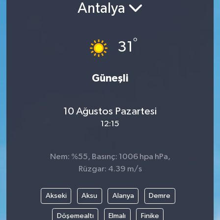
Antalya
°
31
Güneşli
10 Ağustos Pazartesi
12:15
Nem: %55, Basınç: 1006 hpa hPa,
Rüzgar: 4.39 m/s
Akseki
Aksu
Alanya
Demre
Döşemealtı
Elmalı
Finike