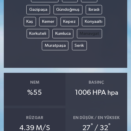
Gazipaşa
Gündoğmuş
İbradı
Kaş
Kemer
Kepez
Konyaaltı
Korkuteli
Kumluca
Manavgat
Muratpaşa
Serik
NEM
BASINÇ
%55
1006 HPA
hpa
RÜZGAR
EN DÜŞÜK / EN YÜKSEK
°
°
4.39 M/S
27
/ 32