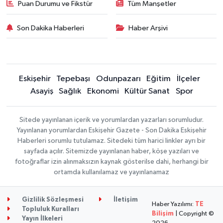
Puan Durumu ve Fikstür
Tüm Manşetler
Son Dakika Haberleri
Haber Arşivi
Eskişehir
Tepebaşı
Odunpazarı
Eğitim
İlçeler
Asayiş
Sağlık
Ekonomi
Kültür Sanat
Spor
Sitede yayınlanan içerik ve yorumlardan yazarları sorumludur.
Yayınlanan yorumlardan Eskişehir Gazete - Son Dakika Eskişehir
Haberleri sorumlu tutulamaz. Sitedeki tüm harici linkler ayrı bir
sayfada açılır. Sitemizde yayınlanan haber, köşe yazıları ve
fotoğraflar izin alınmaksızın kaynak gösterilse dahi, herhangi bir
ortamda kullanılamaz ve yayınlanamaz
Gizlilik Sözleşmesi
İletişim
Haber Yazılımı:
TE
Topluluk Kuralları
Bilişim
| Copyright ©
Yayın İlkeleri