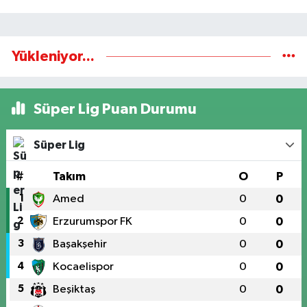
Yükleniyor...
Süper Lig Puan Durumu
Süper Lig
#
Takım
O
P
1
Amed
0
0
2
Erzurumspor FK
0
0
3
Başakşehir
0
0
4
Kocaelispor
0
0
5
Beşiktaş
0
0