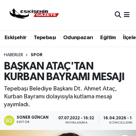
Nöbetçi Eczaneler
Eskişehir
Tepebaşı
Odunpazarı
Eğitim
İlçele
Hava Durumu
Eskişehir Namaz Vakitleri
HABERLER
SPOR
BAŞKAN ATAÇ'TAN
Trafik Durumu
KURBAN BAYRAMI MESAJI
Süper Lig Puan Durumu ve Fikstür
Tepebaşı Belediye Başkanı Dt. Ahmet Ataç,
Kurban Bayramı dolayısıyla kutlama mesajı
Tüm Manşetler
yayımladı.
Son Dakika Haberleri
SONER GÜNCAN
07.07.2022 - 16:32
16.04.2026 - 15:
EDITÖR
YAYINLANMA
GÜNCELLEME
Haber Arşivi