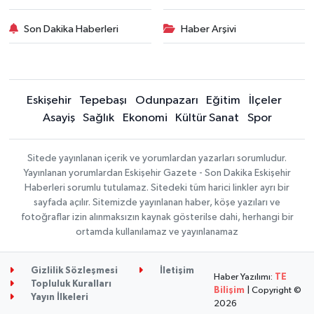
Son Dakika Haberleri
Haber Arşivi
Eskişehir
Tepebaşı
Odunpazarı
Eğitim
İlçeler
Asayiş
Sağlık
Ekonomi
Kültür Sanat
Spor
Sitede yayınlanan içerik ve yorumlardan yazarları sorumludur.
Yayınlanan yorumlardan Eskişehir Gazete - Son Dakika Eskişehir
Haberleri sorumlu tutulamaz. Sitedeki tüm harici linkler ayrı bir
sayfada açılır. Sitemizde yayınlanan haber, köşe yazıları ve
fotoğraflar izin alınmaksızın kaynak gösterilse dahi, herhangi bir
ortamda kullanılamaz ve yayınlanamaz
Gizlilik Sözleşmesi
İletişim
Haber Yazılımı:
TE
Topluluk Kuralları
Bilişim
| Copyright ©
Yayın İlkeleri
2026