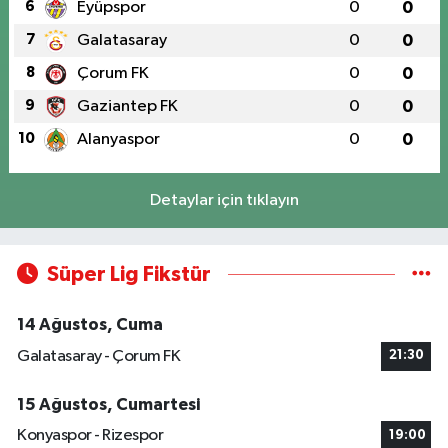
6
Eyüpspor
0
0
7
Galatasaray
0
0
8
Çorum FK
0
0
9
Gaziantep FK
0
0
10
Alanyaspor
0
0
Detaylar için tıklayın
Süper Lig Fikstür
14 Ağustos, Cuma
Galatasaray - Çorum FK
21:30
15 Ağustos, Cumartesi
Konyaspor - Rizespor
19:00