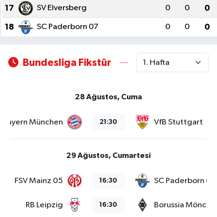
17
SV Elversberg
0
0
0
18
SC Paderborn 07
0
0
0
Bundesliga Fikstür
28 Ağustos, Cuma
Bayern München
VfB Stuttgart
21:30
29 Ağustos, Cumartesi
FSV Mainz 05
SC Paderborn 07
16:30
RB Leipzig
Borussia Mönche
16:30