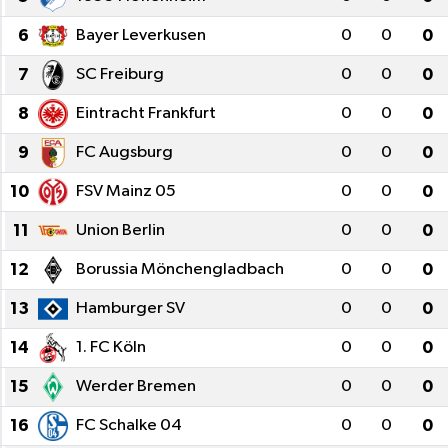
6
Bayer Leverkusen
0
0
0
7
SC Freiburg
0
0
0
8
Eintracht Frankfurt
0
0
0
9
FC Augsburg
0
0
0
10
FSV Mainz 05
0
0
0
11
Union Berlin
0
0
0
12
Borussia Mönchengladbach
0
0
0
13
Hamburger SV
0
0
0
14
1. FC Köln
0
0
0
15
Werder Bremen
0
0
0
16
FC Schalke 04
0
0
0