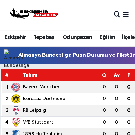
Nöbetçi Eczaneler
Eskişehir
Tepebaşı
Odunpazarı
Eğitim
İlçele
Hava Durumu
Eskişehir Namaz Vakitleri
Almanya Bundesliga Puan Durumu ve Fikstü
Trafik Durumu
#
Takım
O
Av
P
Süper Lig Puan Durumu ve Fikstür
1
Bayern München
0
0
0
2
Borussia Dortmund
0
0
0
Tüm Manşetler
3
RB Leipzig
0
0
0
Son Dakika Haberleri
4
VfB Stuttgart
0
0
0
Haber Arşivi
5
1899 Hoffenheim
0
0
0