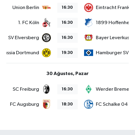
Union Berlin
Eintracht Frankfu
16:30
1. FC Köln
1899 Hoffenheim
16:30
SV Elversberg
Bayer Leverkusen
16:30
orussia Dortmund
Hamburger SV
19:30
30 Ağustos, Pazar
SC Freiburg
Werder Bremen
16:30
FC Augsburg
FC Schalke 04
18:30