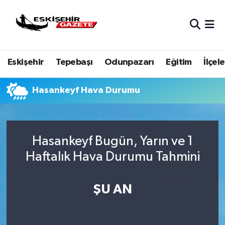
Nöbetçi Eczaneler
Eskişehir
Tepebaşı
Odunpazarı
Eğitim
İlçele
Hava Durumu
Eskişehir Namaz Vakitleri
Hasankeyf Hava Durumu
Trafik Durumu
Hasankeyf Bugün, Yarın ve 1
Süper Lig Puan Durumu ve Fikstür
Haftalık Hava Durumu Tahmini
Tüm Manşetler
ŞU AN
Son Dakika Haberleri
Haber Arşivi