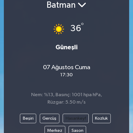
Batman
°
36
Güneşli
07 Ağustos Cuma
17:30
Nem: %13, Basınç: 1001 hpa hPa,
Rüzgar: 5.50 m/s
Beşiri
Gercüş
Hasankeyf
Kozluk
Merkez
Sason