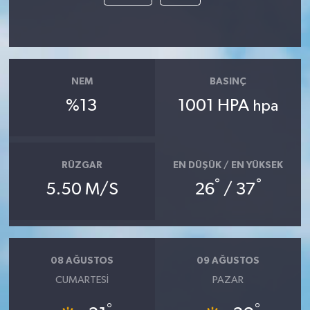
NEM
BASINÇ
%13
1001 HPA
hpa
RÜZGAR
EN DÜŞÜK / EN YÜKSEK
°
°
5.50 M/S
26
/ 37
08 AĞUSTOS
09 AĞUSTOS
CUMARTESI
PAZAR
°
°