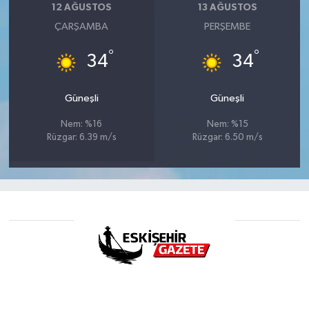
12 AĞUSTOS
13 AĞUSTOS
ÇARŞAMBA
PERŞEMBE
°
°
34
34
Güneşli
Güneşli
Nem: %16
Nem: %15
Rüzgar: 6.39 m/s
Rüzgar: 6.50 m/s