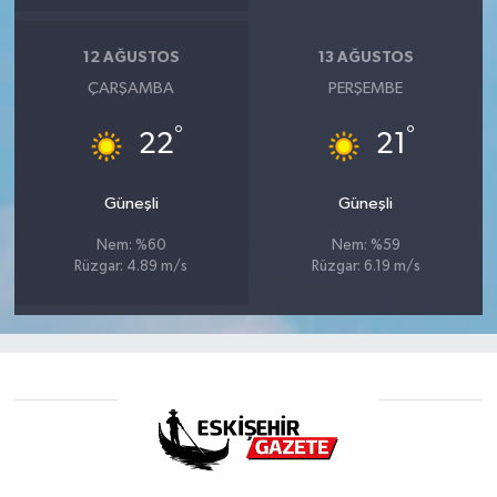
12 AĞUSTOS
13 AĞUSTOS
ÇARŞAMBA
PERŞEMBE
°
°
22
21
Güneşli
Güneşli
Nem: %60
Nem: %59
Rüzgar: 4.89 m/s
Rüzgar: 6.19 m/s