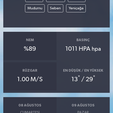
Mudurnu
Seben
Yeniçağa
NEM
BASINÇ
%89
1011 HPA
hpa
RÜZGAR
EN DÜŞÜK / EN YÜKSEK
°
°
1.00 M/S
13
/ 29
08 AĞUSTOS
09 AĞUSTOS
CUMARTESI
PAZAR