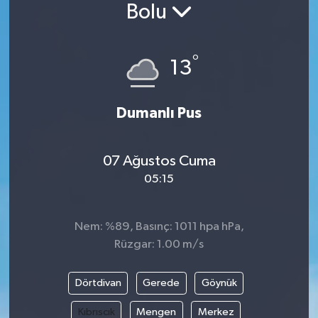
Bolu
°
13
Dumanlı Pus
07 Ağustos Cuma
05:15
Nem: %89, Basınç: 1011 hpa hPa,
Rüzgar: 1.00 m/s
Dörtdivan
Gerede
Göynük
Kıbrıscık
Mengen
Merkez