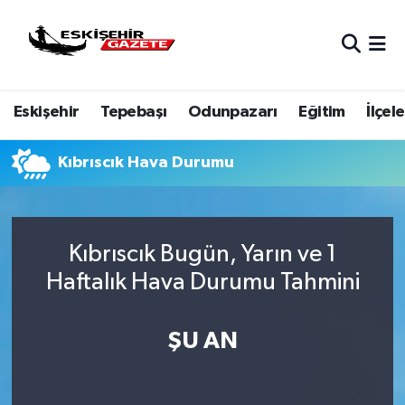
Nöbetçi Eczaneler
Eskişehir
Tepebaşı
Odunpazarı
Eğitim
İlçele
Hava Durumu
Eskişehir Namaz Vakitleri
Kıbrıscık Hava Durumu
Trafik Durumu
Kıbrıscık Bugün, Yarın ve 1
Süper Lig Puan Durumu ve Fikstür
Haftalık Hava Durumu Tahmini
Tüm Manşetler
ŞU AN
Son Dakika Haberleri
Haber Arşivi