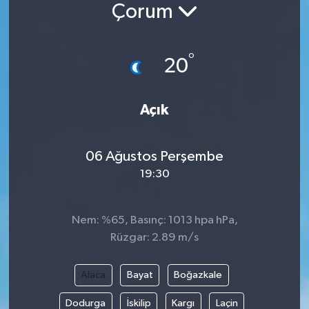
Çorum
°
20
Açık
06 Ağustos Perşembe
19:30
Nem: %65, Basınç: 1013 hpa hPa,
Rüzgar: 2.89 m/s
Alaca
Bayat
Boğazkale
Dodurga
İskilip
Kargı
Laçin