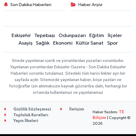
Son Dakika Haberleri
Haber Arşivi
Eskişehir
Tepebaşı
Odunpazarı
Eğitim
İlçeler
Asayiş
Sağlık
Ekonomi
Kültür Sanat
Spor
Sitede yayınlanan içerik ve yorumlardan yazarları sorumludur.
Yayınlanan yorumlardan Eskişehir Gazete - Son Dakika Eskişehir
Haberleri sorumlu tutulamaz. Sitedeki tüm harici linkler ayrı bir
sayfada açılır. Sitemizde yayınlanan haber, köşe yazıları ve
fotoğraflar izin alınmaksızın kaynak gösterilse dahi, herhangi bir
ortamda kullanılamaz ve yayınlanamaz
Gizlilik Sözleşmesi
İletişim
Haber Yazılımı:
TE
Topluluk Kuralları
Bilişim
| Copyright ©
Yayın İlkeleri
2026