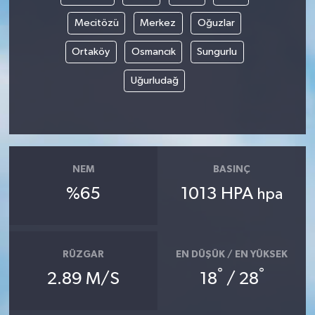
Mecitözü
Merkez
Oğuzlar
Ortaköy
Osmancık
Sungurlu
Uğurludağ
NEM
BASINÇ
%65
1013 HPA
hpa
RÜZGAR
EN DÜŞÜK / EN YÜKSEK
°
°
2.89 M/S
18
/ 28