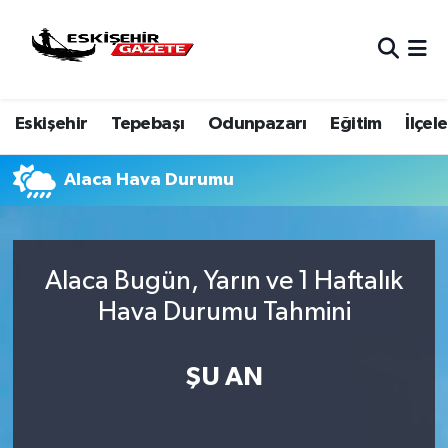
Nöbetçi Eczaneler
Eskişehir
Tepebaşı
Odunpazarı
Eğitim
İlçele
Hava Durumu
Eskişehir Namaz Vakitleri
Alaca Hava Durumu
Trafik Durumu
Alaca Bugün, Yarın ve 1 Haftalık
Süper Lig Puan Durumu ve Fikstür
Hava Durumu Tahmini
Tüm Manşetler
ŞU AN
Son Dakika Haberleri
Haber Arşivi