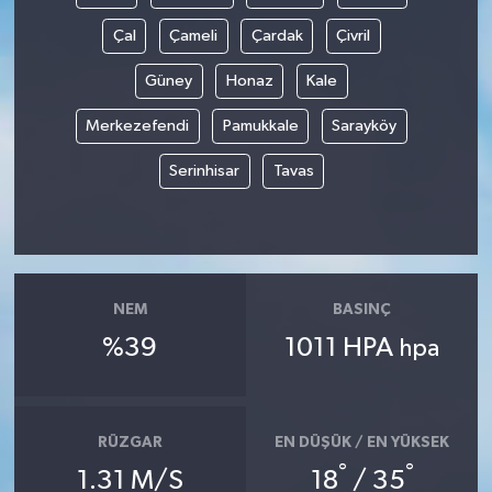
Çal
Çameli
Çardak
Çivril
Güney
Honaz
Kale
Merkezefendi
Pamukkale
Sarayköy
Serinhisar
Tavas
NEM
BASINÇ
%39
1011 HPA
hpa
RÜZGAR
EN DÜŞÜK / EN YÜKSEK
°
°
1.31 M/S
18
/ 35