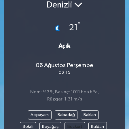
Denizli
°
21
Açık
06 Ağustos Perşembe
02:15
Nem: %39, Basınç: 1011 hpa hPa,
Rüzgar: 1.31 m/s
Acıpayam
Babadağ
Baklan
Bekilli
Beyağaç
Bozkurt
Buldan