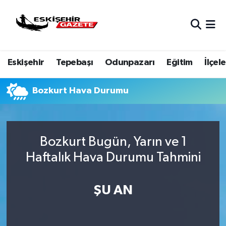
Nöbetçi Eczaneler
Eskişehir
Tepebaşı
Odunpazarı
Eğitim
İlçele
Hava Durumu
Eskişehir Namaz Vakitleri
Bozkurt Hava Durumu
Trafik Durumu
Bozkurt Bugün, Yarın ve 1
Süper Lig Puan Durumu ve Fikstür
Haftalık Hava Durumu Tahmini
Tüm Manşetler
ŞU AN
Son Dakika Haberleri
Haber Arşivi