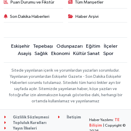
Puan Durumu ve Fikstür
Tüm Manşetler
Son Dakika Haberleri
Haber Arşivi
Eskişehir
Tepebaşı
Odunpazarı
Eğitim
İlçeler
Asayiş
Sağlık
Ekonomi
Kültür Sanat
Spor
Sitede yayınlanan içerik ve yorumlardan yazarları sorumludur.
Yayınlanan yorumlardan Eskişehir Gazete - Son Dakika Eskişehir
Haberleri sorumlu tutulamaz. Sitedeki tüm harici linkler ayrı bir
sayfada açılır. Sitemizde yayınlanan haber, köşe yazıları ve
fotoğraflar izin alınmaksızın kaynak gösterilse dahi, herhangi bir
ortamda kullanılamaz ve yayınlanamaz
Gizlilik Sözleşmesi
İletişim
Haber Yazılımı:
TE
Topluluk Kuralları
Bilişim
| Copyright ©
Yayın İlkeleri