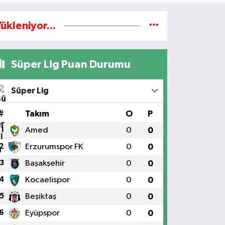
ükleniyor...
Süper Lig Puan Durumu
Süper Lig
#
Takım
O
P
1
Amed
0
0
2
Erzurumspor FK
0
0
3
Başakşehir
0
0
4
Kocaelispor
0
0
5
Beşiktaş
0
0
6
Eyüpspor
0
0