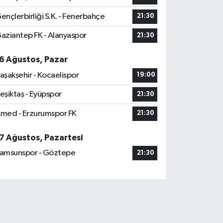
ençlerbirliği S.K. - Fenerbahçe
21:30
aziantep FK - Alanyaspor
21:30
6 Ağustos, Pazar
aşakşehir - Kocaelispor
19:00
eşiktaş - Eyüpspor
21:30
med - Erzurumspor FK
21:30
7 Ağustos, Pazartesi
amsunspor - Göztepe
21:30