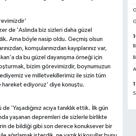
G
revimizdir'
G
er de 'Aslında biz sizleri daha güzel
1
dik. Ama böyle nasip oldu. Geçmiş olsun
B
larınızdan, komşularınızdan kayıplarınız var,
kan'a da bu güzel dayanışma örneği için
B
koşturmak, bizim görevimizdir, boynumuzun
A
iyemiz ve milletvekillerimiz ile sizin tüm
1
çle hareket ediyoruz' diye konuştu.
S
 de 'Yaşadığınız acıya tanıklık ettik. İlk gün
da yaşanan depremleri de sizlerle birlikte
erin de bildiği gibi son derece konuksever bir
 ile ağırlamak isterdik, ne yazık ki koşullar bunu