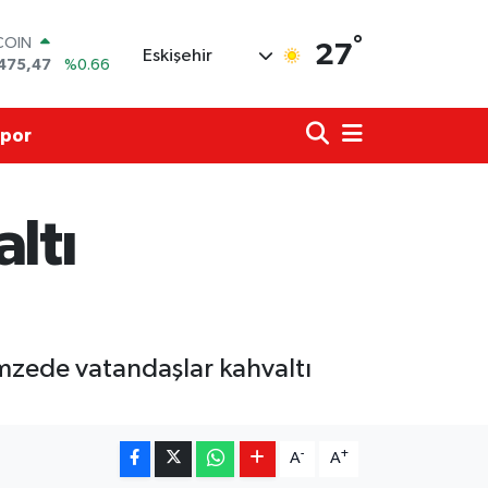
°
COIN
27
Eskişehir
475,47
%0.66
LAR
5971
%0.05
RO
por
1336
%0.18
RLİN
,2534
%0.22
M ALTIN
ltı
8.23
%0.39
T100
703
%0
mzede vatandaşlar kahvaltı
-
+
A
A