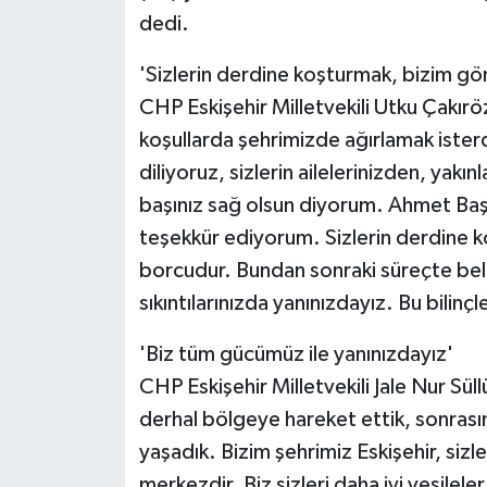
dedi.
'Sizlerin derdine koşturmak, bizim gö
CHP Eskişehir Milletvekili Utku Çakıröz
koşullarda şehrimizde ağırlamak ister
diliyoruz, sizlerin ailelerinizden, yakın
başınız sağ olsun diyorum. Ahmet Baş
teşekkür ediyorum. Sizlerin derdine 
borcudur. Bundan sonraki süreçte beled
sıkıntılarınızda yanınızdayız. Bu bilin
'Biz tüm gücümüz ile yanınızdayız'
CHP Eskişehir Milletvekili Jale Nur Süllü
derhal bölgeye hareket ettik, sonrasın
yaşadık. Bizim şehrimiz Eskişehir, sizl
merkezdir. Biz sizleri daha iyi vesileler