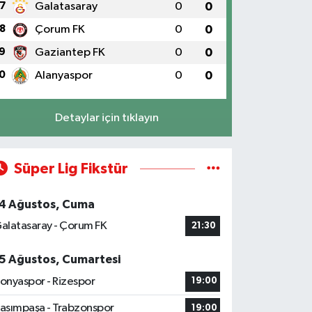
7
Galatasaray
0
0
8
Çorum FK
0
0
9
Gaziantep FK
0
0
0
Alanyaspor
0
0
Detaylar için tıklayın
Süper Lig Fikstür
4 Ağustos, Cuma
alatasaray - Çorum FK
21:30
5 Ağustos, Cumartesi
onyaspor - Rizespor
19:00
asımpaşa - Trabzonspor
19:00