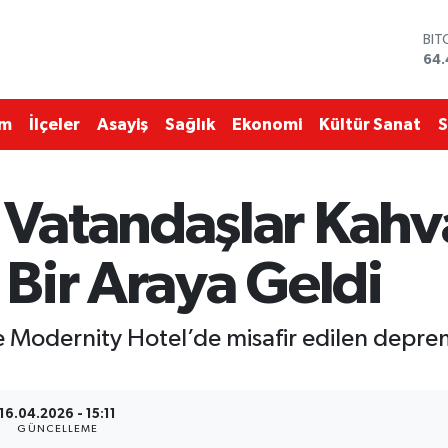
BIT
64.
DO
47,
EU
im
İlçeler
Asayiş
Sağlık
Ekonomi
Kültür Sanat
S
55,
STE
64
GRA
atandaşlar Kahva
651
BİS
13.
Bir Araya Geldi
 Modernity Hotel’de misafir edilen depre
16.04.2026 - 15:11
GÜNCELLEME