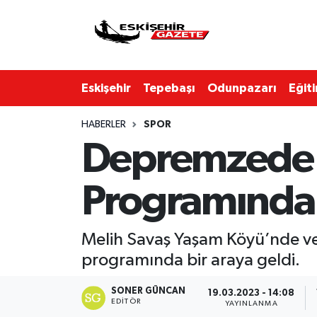
Nöbetçi Eczaneler
Eskişehir
Tepebaşı
Odunpazarı
Eğit
Hava Durumu
HABERLER
SPOR
Eskişehir Namaz Vakitleri
Depremzede V
Trafik Durumu
Programında 
Süper Lig Puan Durumu ve Fikstür
Tüm Manşetler
Melih Savaş Yaşam Köyü’nde ve
programında bir araya geldi.
Son Dakika Haberleri
SONER GÜNCAN
19.03.2023 - 14:08
EDITÖR
YAYINLANMA
Haber Arşivi