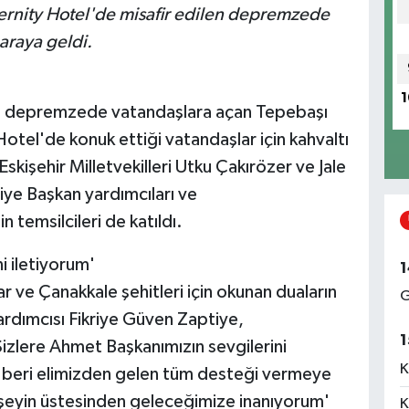
rnity Hotel'de misafir edilen depremzede
araya geldi.
1
nı depremzede vatandaşlara açan Tepebaşı
tel'de konuk ettiği vatandaşlar için kahvaltı
işehir Milletvekilleri Utku Çakırözer ve Jale
iye Başkan yardımcıları ve
n temsilcileri de katıldı.
i iletiyorum'
1
 ve Çanakkale şehitleri için okunan duaların
G
rdımcısı Fikriye Güven Zaptiye,
1
izlere Ahmet Başkanımızın sevgilerini
K
n beri elimizden gelen tüm desteği vermeye
er şeyin üstesinden geleceğimize inanıyorum'
K