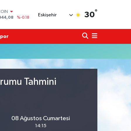
°
COIN
30
Eskişehir
944,08
%-0.18
LAR
7436
%0.18
RO
por
2510
%0.32
RLİN
4811
%0.38
M ALTIN
0.55
%0.03
T100
779
%-14
urumu Tahmini
08 Ağustos Cumartesi
14:15