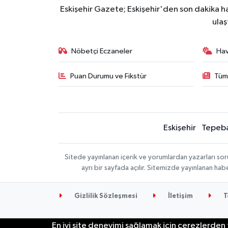
Eskişehir Gazete; Eskişehir'den son dakika hab
ulaş
Nöbetçi Eczaneler
Ha
Puan Durumu ve Fikstür
Tüm
Eskişehir
Tepeba
Sitede yayınlanan içerik ve yorumlardan yazarları sor
ayrı bir sayfada açılır. Sitemizde yayınlanan ha
Gizlilik Sözleşmesi
İletişim
T
En iyi site deneyimi sağlamak için çerezlerden f