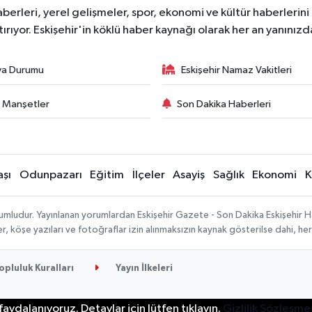
erleri, yerel gelişmeler, spor, ekonomi ve kültür haberlerini 
tırıyor. Eskişehir'in köklü haber kaynağı olarak her an yanınızd
va Durumu
Eskişehir Namaz Vakitleri
 Manşetler
Son Dakika Haberleri
şı
Odunpazarı
Eğitim
İlçeler
Asayiş
Sağlık
Ekonomi
K
umludur. Yayınlanan yorumlardan Eskişehir Gazete - Son Dakika Eskişehir Ha
ber, köşe yazıları ve fotoğraflar izin alınmaksızın kaynak gösterilse dahi, 
opluluk Kuralları
Yayın İlkeleri
aydalanıyoruz. Detaylar için lütfen tıklayın.
Gizlilik Sözleşme