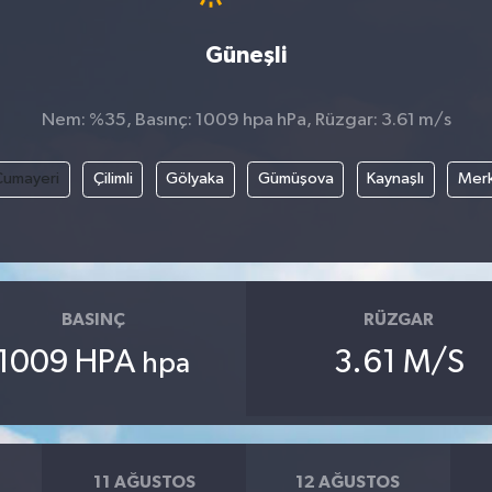
Güneşli
Nem: %35, Basınç: 1009 hpa hPa, Rüzgar: 3.61 m/s
Cumayeri
Çilimli
Gölyaka
Gümüşova
Kaynaşlı
Mer
BASINÇ
RÜZGAR
1009 HPA
3.61 M/S
hpa
11 AĞUSTOS
12 AĞUSTOS