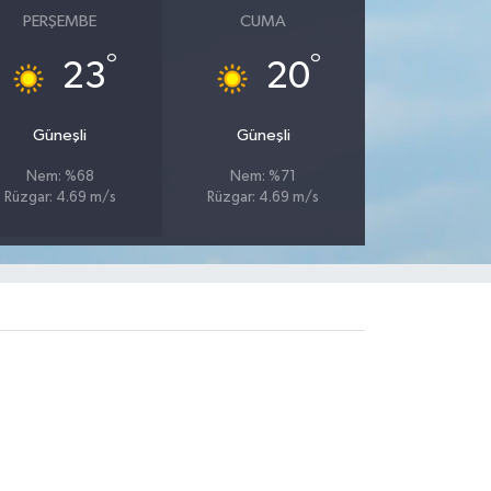
PERŞEMBE
CUMA
°
°
23
20
Güneşli
Güneşli
Nem: %68
Nem: %71
Rüzgar: 4.69 m/s
Rüzgar: 4.69 m/s