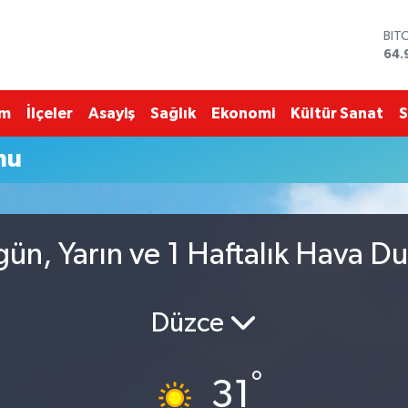
BIT
64.
DO
47,
EU
im
İlçeler
Asayiş
Sağlık
Ekonomi
Kültür Sanat
S
55,
STE
mu
64,
GRA
666
BİS
13.
ün, Yarın ve 1 Haftalık Hava D
Düzce
°
31