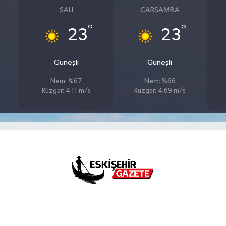
SALI
ÇARŞAMBA
°
°
23
23
Güneşli
Güneşli
Nem: %67
Nem: %66
Rüzgar: 4.11 m/s
Rüzgar: 4.69 m/s