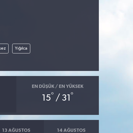
kez
Yığılca
EN DÜŞÜK / EN YÜKSEK
°
°
15
/ 31
13 AĞUSTOS
14 AĞUSTOS