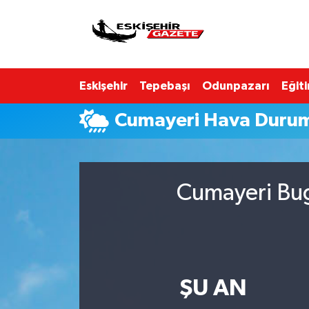
Nöbetçi Eczaneler
Eskişehir
Tepebaşı
Odunpazarı
Eğit
Hava Durumu
Cumayeri Hava Duru
Eskişehir Namaz Vakitleri
Trafik Durumu
Cumayeri Bug
Süper Lig Puan Durumu ve Fikstür
Tüm Manşetler
Son Dakika Haberleri
ŞU AN
Haber Arşivi