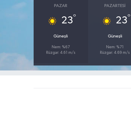
PAZAR
PAZARTESI
°
°
23
23
Güneşli
Güneşli
Nem: %67
Nem: %71
Rüzgar: 4.61 m/s
Rüzgar: 4.69 m/s