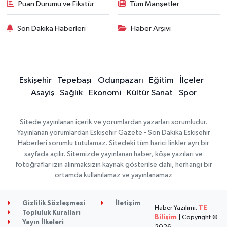
Puan Durumu ve Fikstür
Tüm Manşetler
Son Dakika Haberleri
Haber Arşivi
Eskişehir
Tepebaşı
Odunpazarı
Eğitim
İlçeler
Asayiş
Sağlık
Ekonomi
Kültür Sanat
Spor
Sitede yayınlanan içerik ve yorumlardan yazarları sorumludur.
Yayınlanan yorumlardan Eskişehir Gazete - Son Dakika Eskişehir
Haberleri sorumlu tutulamaz. Sitedeki tüm harici linkler ayrı bir
sayfada açılır. Sitemizde yayınlanan haber, köşe yazıları ve
fotoğraflar izin alınmaksızın kaynak gösterilse dahi, herhangi bir
ortamda kullanılamaz ve yayınlanamaz
Gizlilik Sözleşmesi
İletişim
Haber Yazılımı:
TE
Topluluk Kuralları
Bilişim
| Copyright ©
Yayın İlkeleri