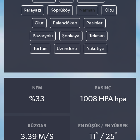
Karayazı
Köprüköy
Narman
Oltu
Olur
Palandöken
Pasinler
Pazaryolu
Şenkaya
Tekman
Tortum
Uzundere
Yakutiye
NEM
BASINÇ
%33
1008 HPA
hpa
RÜZGAR
EN DÜŞÜK / EN YÜKSEK
°
°
3.39 M/S
11
/ 25