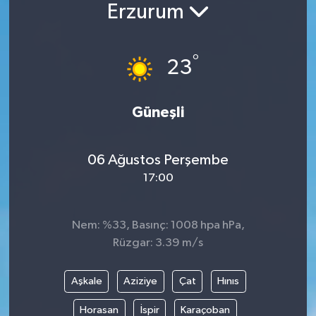
Erzurum
°
23
Güneşli
06 Ağustos Perşembe
17:00
Nem: %33, Basınç: 1008 hpa hPa,
Rüzgar: 3.39 m/s
Aşkale
Aziziye
Çat
Hınıs
Horasan
İspir
Karaçoban