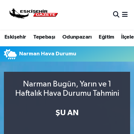
Nöbetçi Eczaneler
Eskişehir
Tepebaşı
Odunpazarı
Eğitim
İlçele
Hava Durumu
Eskişehir Namaz Vakitleri
Narman Hava Durumu
Trafik Durumu
Narman Bugün, Yarın ve 1
Süper Lig Puan Durumu ve Fikstür
Haftalık Hava Durumu Tahmini
Tüm Manşetler
ŞU AN
Son Dakika Haberleri
Haber Arşivi