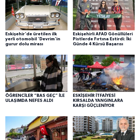
Eskişehir'de üretilen ilk
Eskişehirli AFAD Gönüllüleri
yerli otomobil 'Devrim'in
Pistlerde Fırtına Estirdi: İki
gurur dolu mirası
Günde 4 Kürsü Başarısı
ÖĞRENCİLER “BAS GEÇ” İLE
ESKİŞEHİR İTFAİYESİ
ULAŞIMDA NEFES ALDI
KIRSALDA YANGINLARA
KARŞI GÜÇLENİYOR