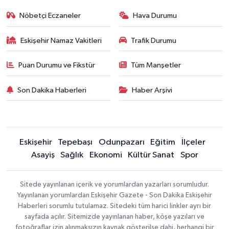
Nöbetçi Eczaneler
Hava Durumu
Eskişehir Namaz Vakitleri
Trafik Durumu
Puan Durumu ve Fikstür
Tüm Manşetler
Son Dakika Haberleri
Haber Arşivi
Eskişehir
Tepebaşı
Odunpazarı
Eğitim
İlçeler
Asayiş
Sağlık
Ekonomi
Kültür Sanat
Spor
Sitede yayınlanan içerik ve yorumlardan yazarları sorumludur.
Yayınlanan yorumlardan Eskişehir Gazete - Son Dakika Eskişehir
Haberleri sorumlu tutulamaz. Sitedeki tüm harici linkler ayrı bir
sayfada açılır. Sitemizde yayınlanan haber, köşe yazıları ve
fotoğraflar izin alınmaksızın kaynak gösterilse dahi, herhangi bir