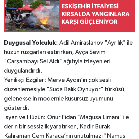
ESKİŞEHİR İTFAİYESİ
KIRSALDA YANGINLARA
KARŞI GÜÇLENİYOR
Duygusal Yolculuk
: Adil Amiraslanov "Ayrılık" ile
hüzün rüzgarları estirirken, Ayça Sevim
"Çarşambayı Sel Aldı" ağıtıyla izleyenleri
duygulandırdı.
Yenilikçi Ezgiler: Merve Aydın’ın çok sesli
düzenlemesiyle "Suda Balık Oynuyor" türküsü,
gelenekselin modernle kusursuz uyumunu
gösterdi.
İsyan ve Hüzün: Onur Fidan "Mağusa Limanı" ile
derin bir sessizlik yaratırken, Kadir Burak
Kahraman Cem Karaca’nın unutulmazı "Namus