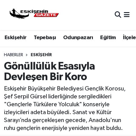
Nöbetçi Eczaneler
Eskişehir
Tepebaşı
Odunpazarı
Eğitim
İlçele
Hava Durumu
Eskişehir Namaz Vakitleri
HABERLER
ESKIŞEHIR
Gönüllülük Esasıyla
Trafik Durumu
Devleşen Bir Koro
Süper Lig Puan Durumu ve Fikstür
Eskişehir Büyükşehir Belediyesi Gençlik Korosu,
Şef Serpil Gürsel liderliğinde sergiledikleri
Tüm Manşetler
"Gençlerle Türkülere Yolculuk" konseriyle
izleyicileri adeta büyüledi. Sanat ve Kültür
Son Dakika Haberleri
Sarayı’nda gerçekleşen gecede, Anadolu'nun
ruhu gençlerin enerjisiyle yeniden hayat buldu.
Haber Arşivi