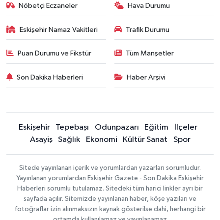
Nöbetçi Eczaneler
Hava Durumu
Eskişehir Namaz Vakitleri
Trafik Durumu
Puan Durumu ve Fikstür
Tüm Manşetler
Son Dakika Haberleri
Haber Arşivi
Eskişehir
Tepebaşı
Odunpazarı
Eğitim
İlçeler
Asayiş
Sağlık
Ekonomi
Kültür Sanat
Spor
Sitede yayınlanan içerik ve yorumlardan yazarları sorumludur.
Yayınlanan yorumlardan Eskişehir Gazete - Son Dakika Eskişehir
Haberleri sorumlu tutulamaz. Sitedeki tüm harici linkler ayrı bir
sayfada açılır. Sitemizde yayınlanan haber, köşe yazıları ve
fotoğraflar izin alınmaksızın kaynak gösterilse dahi, herhangi bir
ortamda kullanılamaz ve yayınlanamaz