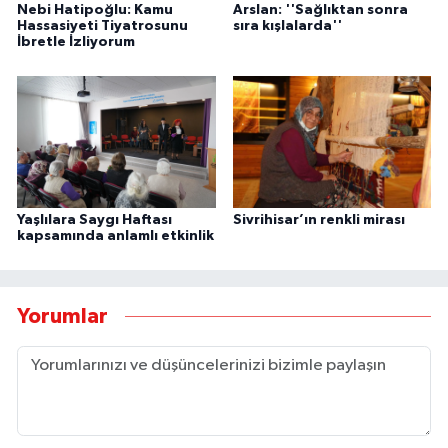
Nebi Hatipoğlu: Kamu
Arslan: ''Sağlıktan sonra
Hassasiyeti Tiyatrosunu
sıra kışlalarda''
İbretle İzliyorum
Sivrihisar’ın renkli mirası
Yaşlılara Saygı Haftası
kapsamında anlamlı etkinlik
Yorumlar