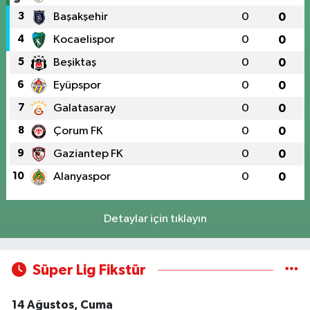
3
Başakşehir
0
0
4
Kocaelispor
0
0
5
Beşiktaş
0
0
6
Eyüpspor
0
0
7
Galatasaray
0
0
8
Çorum FK
0
0
9
Gaziantep FK
0
0
10
Alanyaspor
0
0
Detaylar için tıklayın
Süper Lig Fikstür
14 Ağustos, Cuma