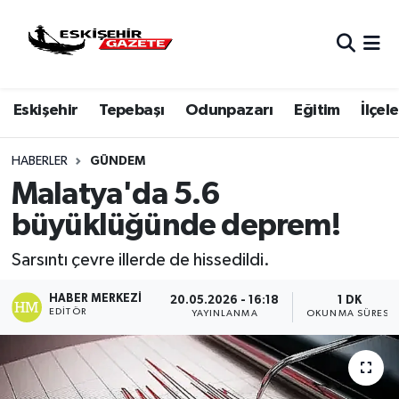
Nöbetçi Eczaneler
Eskişehir
Tepebaşı
Odunpazarı
Eğitim
İlçele
Hava Durumu
Eskişehir Namaz Vakitleri
HABERLER
GÜNDEM
Malatya'da 5.6
Trafik Durumu
büyüklüğünde deprem!
Süper Lig Puan Durumu ve Fikstür
Sarsıntı çevre illerde de hissedildi.
Tüm Manşetler
HABER MERKEZI
20.05.2026 - 16:18
1 DK
EDITÖR
YAYINLANMA
OKUNMA SÜRESI
Son Dakika Haberleri
Haber Arşivi