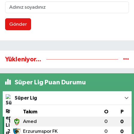
Gönder
Yükleniyor...
Süper Lig Puan Durumu
Süper Lig
#
Takım
O
P
1
Amed
0
0
2
Erzurumspor FK
0
0