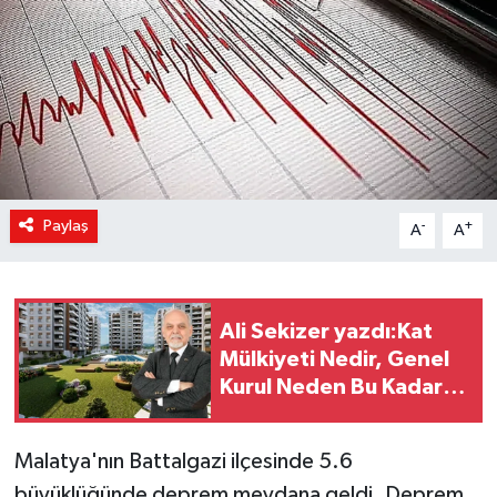
Paylaş
-
+
A
A
Ali Sekizer yazdı:Kat
Mülkiyeti Nedir, Genel
Kurul Neden Bu Kadar
Önemlidir?
Malatya'nın Battalgazi ilçesinde 5.6
büyüklüğünde deprem meydana geldi. Deprem,