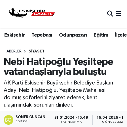
Nöbetçi Eczaneler
Eskişehir
Tepebaşı
Odunpazarı
Eğitim
İlçele
Hava Durumu
Eskişehir Namaz Vakitleri
HABERLER
SIYASET
Nebi Hatipoğlu Yeşiltepe
Trafik Durumu
vatandaşlarıyla buluştu
Süper Lig Puan Durumu ve Fikstür
AK Parti Eskişehir Büyükşehir Belediye Başkan
Adayı Nebi Hatipoğlu, Yeşiltepe Mahallesi
Tüm Manşetler
dolmuş şoförlerini ziyaret ederek, kent
ulaşımındaki sorunları dinledi.
Son Dakika Haberleri
SONER GÜNCAN
31.01.2024 - 15:49
16.04.2026 - 15:
EDITÖR
Haber Arşivi
YAYINLANMA
GÜNCELLEME