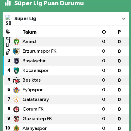
Süper Lig Puan Durumu
Süper Lig
#
Takım
O
P
1
Amed
0
0
2
Erzurumspor FK
0
0
3
Başakşehir
0
0
4
Kocaelispor
0
0
5
Beşiktaş
0
0
6
Eyüpspor
0
0
7
Galatasaray
0
0
8
Çorum FK
0
0
9
Gaziantep FK
0
0
10
Alanyaspor
0
0