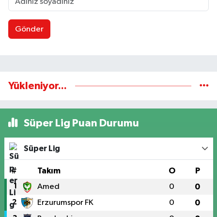
Gönder
Yükleniyor...
Süper Lig Puan Durumu
Süper Lig
#
Takım
O
P
1
Amed
0
0
2
Erzurumspor FK
0
0