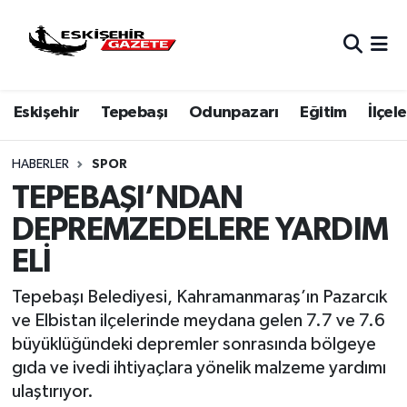
Nöbetçi Eczaneler
Eskişehir
Tepebaşı
Odunpazarı
Eğitim
İlçele
Hava Durumu
Eskişehir Namaz Vakitleri
HABERLER
SPOR
TEPEBAŞI’NDAN
Trafik Durumu
DEPREMZEDELERE YARDIM
ELİ
Süper Lig Puan Durumu ve Fikstür
Tepebaşı Belediyesi, Kahramanmaraş’ın Pazarcık
Tüm Manşetler
ve Elbistan ilçelerinde meydana gelen 7.7 ve 7.6
büyüklüğündeki depremler sonrasında bölgeye
Son Dakika Haberleri
gıda ve ivedi ihtiyaçlara yönelik malzeme yardımı
ulaştırıyor.
Haber Arşivi