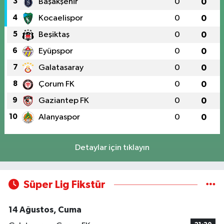
3
Başakşehir
0
0
4
Kocaelispor
0
0
5
Beşiktaş
0
0
6
Eyüpspor
0
0
7
Galatasaray
0
0
8
Çorum FK
0
0
9
Gaziantep FK
0
0
10
Alanyaspor
0
0
Detaylar için tıklayın
Süper Lig Fikstür
14 Ağustos, Cuma