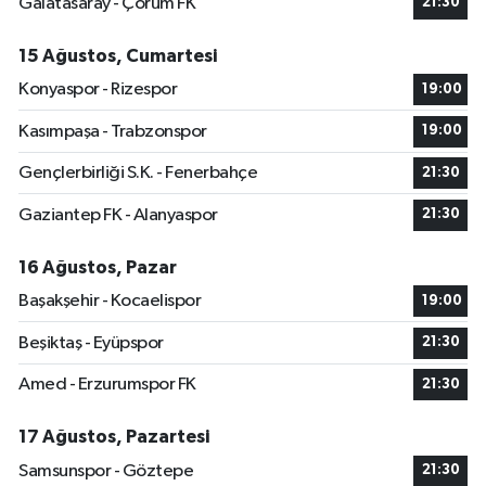
Galatasaray - Çorum FK
21:30
15 Ağustos, Cumartesi
Konyaspor - Rizespor
19:00
Kasımpaşa - Trabzonspor
19:00
Gençlerbirliği S.K. - Fenerbahçe
21:30
Gaziantep FK - Alanyaspor
21:30
16 Ağustos, Pazar
Başakşehir - Kocaelispor
19:00
Beşiktaş - Eyüpspor
21:30
Amed - Erzurumspor FK
21:30
17 Ağustos, Pazartesi
Samsunspor - Göztepe
21:30