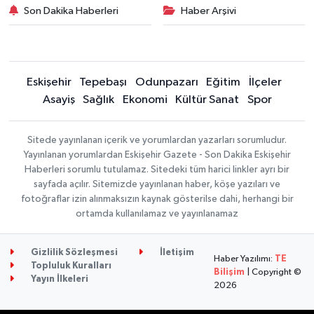
Son Dakika Haberleri
Haber Arşivi
Eskişehir
Tepebaşı
Odunpazarı
Eğitim
İlçeler
Asayiş
Sağlık
Ekonomi
Kültür Sanat
Spor
Sitede yayınlanan içerik ve yorumlardan yazarları sorumludur.
Yayınlanan yorumlardan Eskişehir Gazete - Son Dakika Eskişehir
Haberleri sorumlu tutulamaz. Sitedeki tüm harici linkler ayrı bir
sayfada açılır. Sitemizde yayınlanan haber, köşe yazıları ve
fotoğraflar izin alınmaksızın kaynak gösterilse dahi, herhangi bir
ortamda kullanılamaz ve yayınlanamaz
Gizlilik Sözleşmesi
İletişim
Haber Yazılımı:
TE
Topluluk Kuralları
Bilişim
| Copyright ©
Yayın İlkeleri
2026