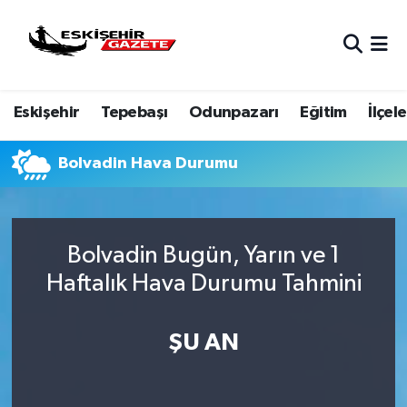
Nöbetçi Eczaneler
Eskişehir
Tepebaşı
Odunpazarı
Eğitim
İlçele
Hava Durumu
Eskişehir Namaz Vakitleri
Bolvadin Hava Durumu
Trafik Durumu
Bolvadin Bugün, Yarın ve 1
Süper Lig Puan Durumu ve Fikstür
Haftalık Hava Durumu Tahmini
Tüm Manşetler
ŞU AN
Son Dakika Haberleri
Haber Arşivi