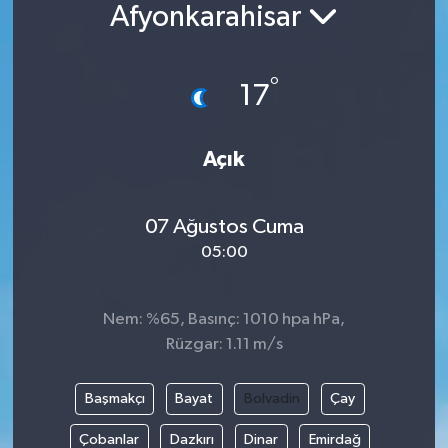
Afyonkarahisar
°
17
Açık
07 Ağustos Cuma
05:00
Nem: %65, Basınç: 1010 hpa hPa,
Rüzgar: 1.11 m/s
Başmakçı
Bayat
Bolvadin
Çay
Çobanlar
Dazkırı
Dinar
Emirdağ