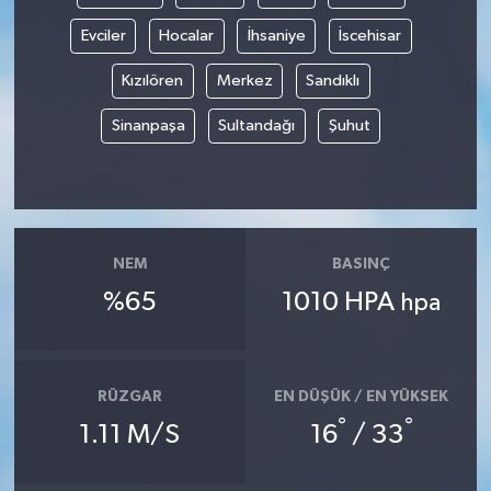
Evciler
Hocalar
İhsaniye
İscehisar
Kızılören
Merkez
Sandıklı
Sinanpaşa
Sultandağı
Şuhut
NEM
BASINÇ
%65
1010 HPA
hpa
RÜZGAR
EN DÜŞÜK / EN YÜKSEK
°
°
1.11 M/S
16
/ 33