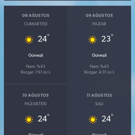
08 AĞUSTOS
09 AĞUSTOS
CUMARTESI
PAZAR
°
°
24
23
Güneşli
Güneşli
Nem: %43
Nem: %43
Rüzgar: 7.61 m/s
Rüzgar: 4.31 m/s
10 AĞUSTOS
11 AĞUSTOS
PAZARTESI
SALI
°
°
24
24