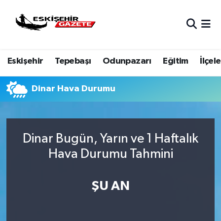
Nöbetçi Eczaneler
Eskişehir
Tepebaşı
Odunpazarı
Eğitim
İlçele
Hava Durumu
Eskişehir Namaz Vakitleri
Dinar Hava Durumu
Trafik Durumu
Dinar Bugün, Yarın ve 1 Haftalık
Süper Lig Puan Durumu ve Fikstür
Hava Durumu Tahmini
Tüm Manşetler
ŞU AN
Son Dakika Haberleri
Haber Arşivi