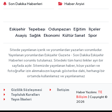
Son Dakika Haberleri
Haber Arşivi
Eskişehir
Tepebaşı
Odunpazarı
Eğitim
İlçeler
Asayiş
Sağlık
Ekonomi
Kültür Sanat
Spor
Sitede yayınlanan içerik ve yorumlardan yazarları sorumludur.
Yayınlanan yorumlardan Eskişehir Gazete - Son Dakika Eskişehir
Haberleri sorumlu tutulamaz. Sitedeki tüm harici linkler ayrı bir
sayfada açılır. Sitemizde yayınlanan haber, köşe yazıları ve
fotoğraflar izin alınmaksızın kaynak gösterilse dahi, herhangi bir
ortamda kullanılamaz ve yayınlanamaz
Gizlilik Sözleşmesi
İletişim
Haber Yazılımı:
TE
Topluluk Kuralları
Bilişim
| Copyright ©
Yayın İlkeleri
2026