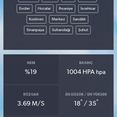
Evciler
Hocalar
İhsaniye
İscehisar
Kızılören
Merkez
Sandıklı
Sinanpaşa
Sultandağı
Şuhut
NEM
BASINÇ
%19
1004 HPA
hpa
RÜZGAR
EN DÜŞÜK / EN YÜKSEK
°
°
3.69 M/S
18
/ 35