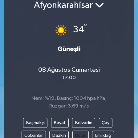
Afyonkarahisar
°
34
Güneşli
08 Ağustos Cumartesi
17:00
Nem: %19, Basınç: 1004 hpa hPa,
Rüzgar: 3.69 m/s
Başmakçı
Bayat
Bolvadin
Çay
Çobanlar
Dazkırı
Dinar
Emirdağ