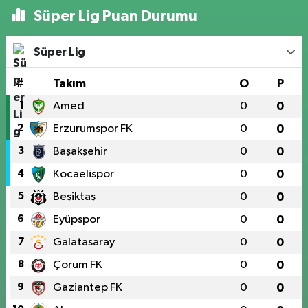
Süper Lig Puan Durumu
Süper Lig
#
Takım
O
P
1
Amed
0
0
2
Erzurumspor FK
0
0
3
Başakşehir
0
0
4
Kocaelispor
0
0
5
Beşiktaş
0
0
6
Eyüpspor
0
0
7
Galatasaray
0
0
8
Çorum FK
0
0
9
Gaziantep FK
0
0