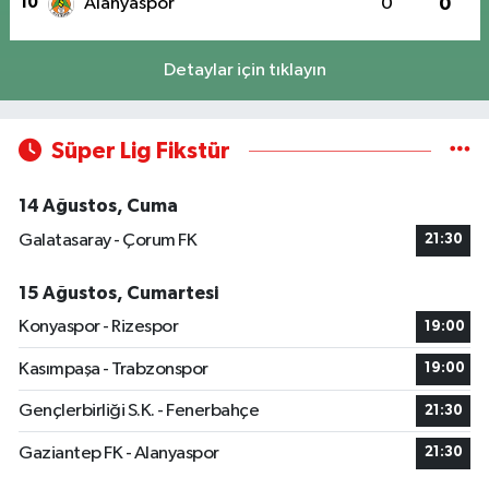
10
Alanyaspor
0
0
Detaylar için tıklayın
Süper Lig Fikstür
14 Ağustos, Cuma
Galatasaray - Çorum FK
21:30
15 Ağustos, Cumartesi
Konyaspor - Rizespor
19:00
Kasımpaşa - Trabzonspor
19:00
Gençlerbirliği S.K. - Fenerbahçe
21:30
Gaziantep FK - Alanyaspor
21:30