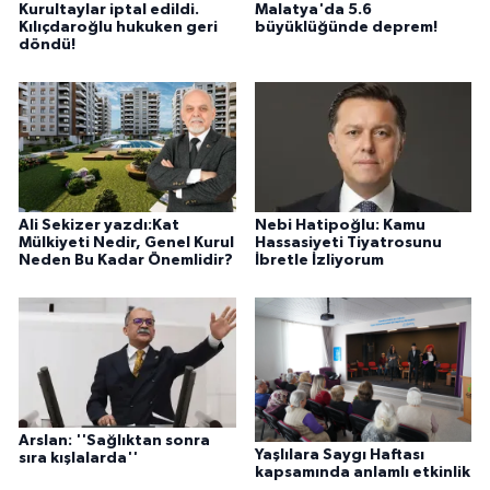
Kurultaylar iptal edildi.
Malatya'da 5.6
Kılıçdaroğlu hukuken geri
büyüklüğünde deprem!
döndü!
Ali Sekizer yazdı:Kat
Nebi Hatipoğlu: Kamu
Mülkiyeti Nedir, Genel Kurul
Hassasiyeti Tiyatrosunu
Neden Bu Kadar Önemlidir?
İbretle İzliyorum
Arslan: ''Sağlıktan sonra
Yaşlılara Saygı Haftası
sıra kışlalarda''
kapsamında anlamlı etkinlik