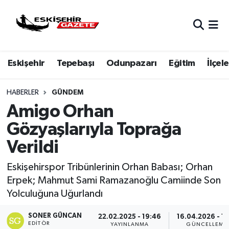
Nöbetçi Eczaneler
Eskişehir
Tepebaşı
Odunpazarı
Eğitim
İlçele
Hava Durumu
Eskişehir Namaz Vakitleri
HABERLER
GÜNDEM
Amigo Orhan
Trafik Durumu
Gözyaşlarıyla Toprağa
Verildi
Süper Lig Puan Durumu ve Fikstür
Eskişehirspor Tribünlerinin Orhan Babası; Orhan
Tüm Manşetler
Erpek; Mahmut Sami Ramazanoğlu Camiinde Son
Yolculuğuna Uğurlandı
Son Dakika Haberleri
SONER GÜNCAN
22.02.2025 - 19:46
16.04.2026 - 15
Haber Arşivi
EDITÖR
YAYINLANMA
GÜNCELLEME