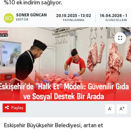
%10 ek indirim sağlıyor.
SONER GÜNCAN
20.10.2025 - 13:02
16.04.2026 - 15:
EDITÖR
YAYINLANMA
GÜNCELLEME
Paylaş
-
+
A
A
Eskişehir Büyükşehir Belediyesi, artan et