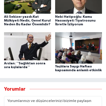
Ali Sekizer yazdı:Kat
Nebi Hatipoğlu: Kamu
Mülkiyeti Nedir, Genel Kurul
Hassasiyeti Tiyatrosunu
Neden Bu Kadar Önemlidir?
İbretle İzliyorum
Arslan: ''Sağlıktan sonra
Yaşlılara Saygı Haftası
sıra kışlalarda''
kapsamında anlamlı etkinlik
Yorumlar