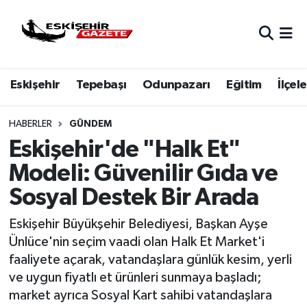
Nöbetçi Eczaneler
Eskişehir
Tepebaşı
Odunpazarı
Eğitim
İlçele
Hava Durumu
Eskişehir Namaz Vakitleri
HABERLER
GÜNDEM
Eskişehir'de "Halk Et"
Trafik Durumu
Modeli: Güvenilir Gıda ve
Sosyal Destek Bir Arada
Süper Lig Puan Durumu ve Fikstür
Eskişehir Büyükşehir Belediyesi, Başkan Ayşe
Tüm Manşetler
Ünlüce'nin seçim vaadi olan Halk Et Market'i
faaliyete açarak, vatandaşlara günlük kesim, yerli
Son Dakika Haberleri
ve uygun fiyatlı et ürünleri sunmaya başladı;
market ayrıca Sosyal Kart sahibi vatandaşlara
Haber Arşivi