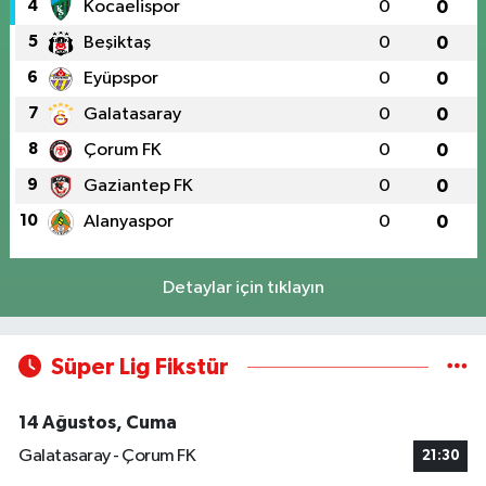
4
Kocaelispor
0
0
5
Beşiktaş
0
0
6
Eyüpspor
0
0
7
Galatasaray
0
0
8
Çorum FK
0
0
9
Gaziantep FK
0
0
10
Alanyaspor
0
0
Detaylar için tıklayın
Süper Lig Fikstür
14 Ağustos, Cuma
Galatasaray - Çorum FK
21:30