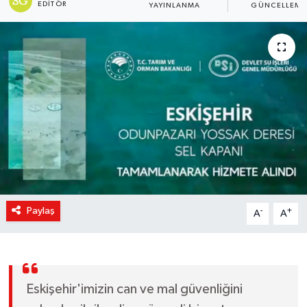
EDITÖR
YAYINLANMA
GÜNCELLEME
Paylaş
-
+
A
A
Eskişehir'imizin can ve mal güvenliğini