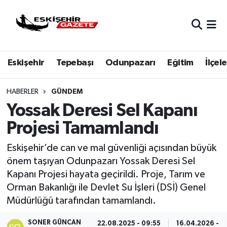
Nöbetçi Eczaneler
Eskişehir
Tepebaşı
Odunpazarı
Eğitim
İlçele
Hava Durumu
Eskişehir Namaz Vakitleri
HABERLER
GÜNDEM
Yossak Deresi Sel Kapanı
Trafik Durumu
Projesi Tamamlandı
Süper Lig Puan Durumu ve Fikstür
Eskişehir’de can ve mal güvenliği açısından büyük
önem taşıyan Odunpazarı Yossak Deresi Sel
Tüm Manşetler
Kapanı Projesi hayata geçirildi. Proje, Tarım ve
Orman Bakanlığı ile Devlet Su İşleri (DSİ) Genel
Son Dakika Haberleri
Müdürlüğü tarafından tamamlandı.
Haber Arşivi
SONER GÜNCAN
22.08.2025 - 09:55
16.04.2026 - 15