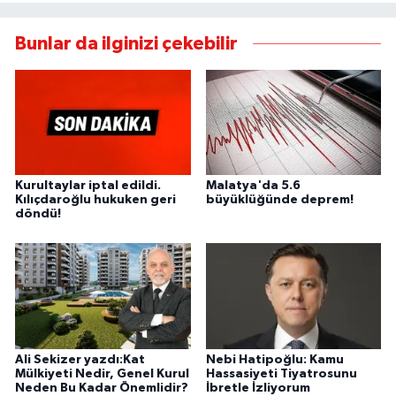
Bunlar da ilginizi çekebilir
Kurultaylar iptal edildi.
Malatya'da 5.6
Kılıçdaroğlu hukuken geri
büyüklüğünde deprem!
döndü!
Ali Sekizer yazdı:Kat
Nebi Hatipoğlu: Kamu
Mülkiyeti Nedir, Genel Kurul
Hassasiyeti Tiyatrosunu
Neden Bu Kadar Önemlidir?
İbretle İzliyorum