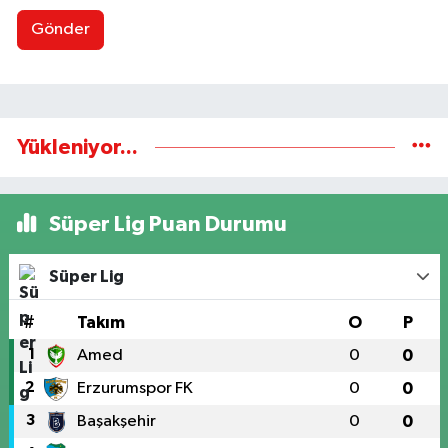
Gönder
Yükleniyor...
Süper Lig Puan Durumu
Süper Lig
#
Takım
O
P
1
Amed
0
0
2
Erzurumspor FK
0
0
3
Başakşehir
0
0