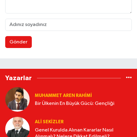
Gönder
Yazarlar
MUHAMMET AREN RAHIMI
Bir Ülkenin En Büyük Gücü: Gençliği
ALI SEKIZLER
Genel Kurulda Alınan Kararlar Nasıl
Alınmalı? Nelere Dikkat Edilmeli?