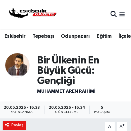
Nöbetçi Eczaneler
Eskişehir
Tepebaşı
Odunpazarı
Eğitim
İlçele
Hava Durumu
Eskişehir Namaz Vakitleri
Bir Ülkenin En
Trafik Durumu
Büyük Gücü:
Gençliği
Süper Lig Puan Durumu ve Fikstür
MUHAMMET AREN RAHIMI
Tüm Manşetler
20.05.2026 - 16:33
20.05.2026 - 16:34
5
Son Dakika Haberleri
YAYINLANMA
GÜNCELLEME
PAYLAŞIM
Paylaş
-
+
Haber Arşivi
A
A