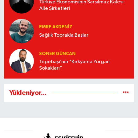
Türkiye Ekonomisinin Sarsılmaz Kalesi:
Aile Şirketleri
EMRE AKDENIZ
Sağlık Toprakla Başlar
SONER GÜNCAN
Tepebaşı’nın "Kırkyama Yorgan
Sokakları"
Yükleniyor...