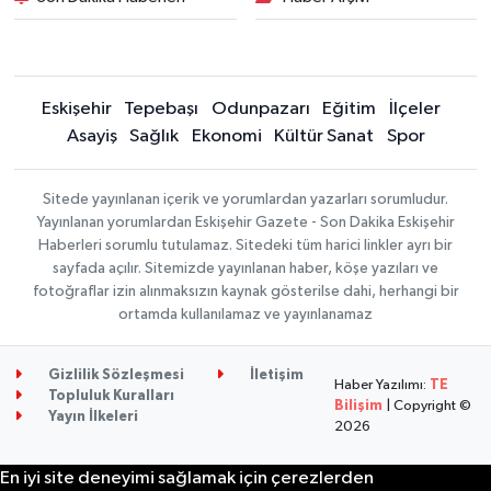
Eskişehir
Tepebaşı
Odunpazarı
Eğitim
İlçeler
Asayiş
Sağlık
Ekonomi
Kültür Sanat
Spor
Sitede yayınlanan içerik ve yorumlardan yazarları sorumludur.
Yayınlanan yorumlardan Eskişehir Gazete - Son Dakika Eskişehir
Haberleri sorumlu tutulamaz. Sitedeki tüm harici linkler ayrı bir
sayfada açılır. Sitemizde yayınlanan haber, köşe yazıları ve
fotoğraflar izin alınmaksızın kaynak gösterilse dahi, herhangi bir
ortamda kullanılamaz ve yayınlanamaz
Gizlilik Sözleşmesi
İletişim
Haber Yazılımı:
TE
Topluluk Kuralları
Bilişim
| Copyright ©
Yayın İlkeleri
2026
En iyi site deneyimi sağlamak için çerezlerden