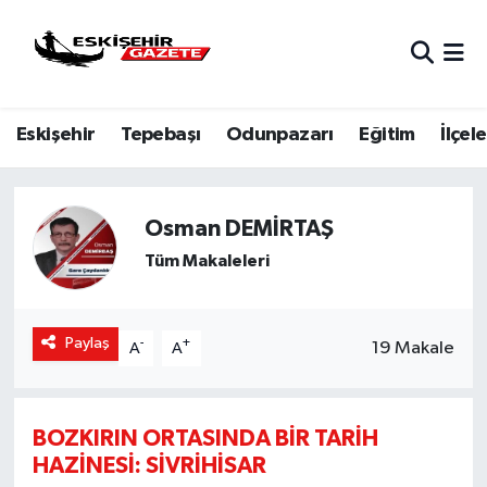
Nöbetçi Eczaneler
Eskişehir
Tepebaşı
Odunpazarı
Eğitim
İlçele
Hava Durumu
Eskişehir Namaz Vakitleri
Osman DEMİRTAŞ
Trafik Durumu
Tüm Makaleleri
Süper Lig Puan Durumu ve Fikstür
Paylaş
-
+
19 Makale
A
A
Tüm Manşetler
Son Dakika Haberleri
BOZKIRIN ORTASINDA BİR TARİH
HAZİNESİ: SİVRİHİSAR
Haber Arşivi