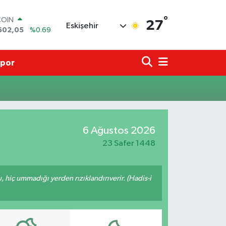
°
COIN
27
Eskişehir
602,05
%0.69
LAR
5986
%0.06
RO
por
0700
%0.1
RLİN
2438
%0.21
M ALTIN
8.23
%0.39
T100
6 Ağustos 2026
703
%0
23 Safer 1448
u, hiç ummadığı yerden rızıklandırıverir. (Hadis-i