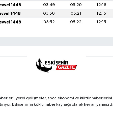
levvel 1448
03:49
05:20
12:16
levvel 1448
03:50
05:21
12:15
levvel 1448
03:52
05:22
12:15
erleri, yerel gelişmeler, spor, ekonomi ve kültür haberlerini 
tırıyor. Eskişehir'in köklü haber kaynağı olarak her an yanınızd