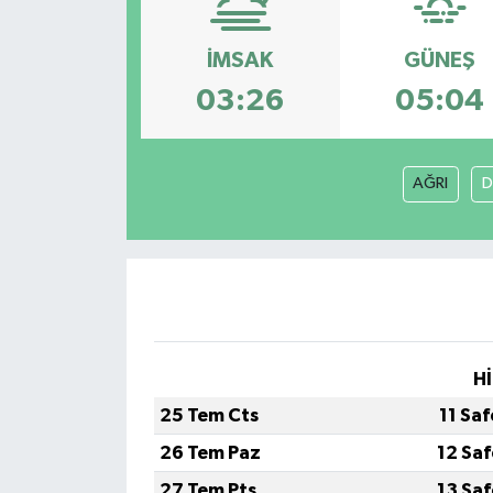
İMSAK
GÜNEŞ
03:26
05:04
AĞRI
D
Hİ
25 Tem Cts
11 Sa
26 Tem Paz
12 Sa
27 Tem Pts
13 Sa