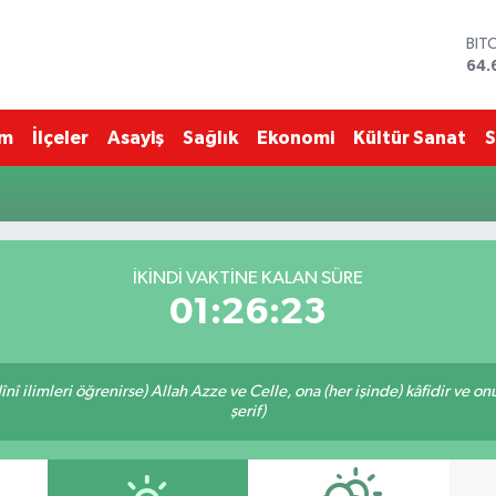
BIT
64.
DO
47,
EU
im
İlçeler
Asayiş
Sağlık
Ekonomi
Kültür Sanat
S
55,
STE
64,
GRA
651
BİS
İKINDI VAKTINE KALAN SÜRE
13.
01:26:23
î ilimleri öğrenirse) Allah Azze ve Celle, ona (her işinde) kâfidir ve on
şerif)