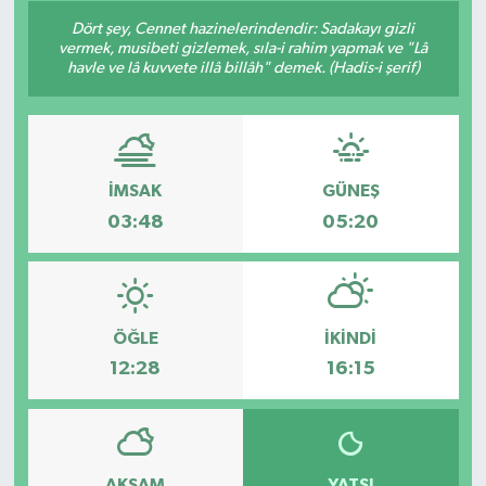
Dört şey, Cennet hazinelerindendir: Sadakayı gizli
vermek, musibeti gizlemek, sıla-i rahim yapmak ve "Lâ
havle ve lâ kuvvete illâ billâh" demek. (Hadis-i şerif)
İMSAK
GÜNEŞ
03:48
05:20
ÖĞLE
İKINDI
12:28
16:15
AKŞAM
YATSI