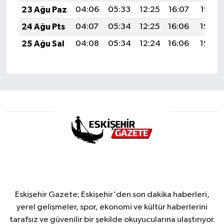
23 Ağu Paz
04:06
05:33
12:25
16:07
19:07
24 Ağu Pts
04:07
05:34
12:25
16:06
19:06
25 Ağu Sal
04:08
05:34
12:24
16:06
19:04
Eskişehir Gazete; Eskişehir'den son dakika haberleri,
yerel gelişmeler, spor, ekonomi ve kültür haberlerini
tarafsız ve güvenilir bir şekilde okuyucularına ulaştırıyor.