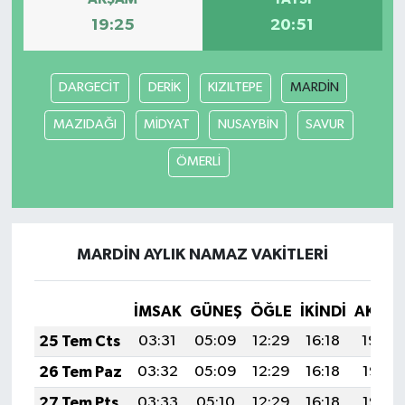
19:25
20:51
DARGECİT
DERİK
KIZILTEPE
MARDİN
MAZIDAĞI
MİDYAT
NUSAYBİN
SAVUR
ÖMERLİ
MARDİN AYLIK NAMAZ VAKITLERI
İMSAK
GÜNEŞ
ÖĞLE
İKINDI
AKŞA
25 Tem Cts
03:31
05:09
12:29
16:18
19:39
26 Tem Paz
03:32
05:09
12:29
16:18
19:38
27 Tem Pts
03:33
05:10
12:29
16:18
19:37