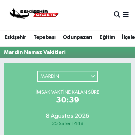
Nöbetçi Eczaneler
Eskişehir
Tepebaşı
Odunpazarı
Eğitim
İlçele
Hava Durumu
Mardin Namaz Vakitleri
Eskişehir Namaz Vakitleri
Trafik Durumu
MARDİN
Süper Lig Puan Durumu ve Fikstür
İMSAK VAKTINE KALAN SÜRE
30:39
Tüm Manşetler
Son Dakika Haberleri
8 Ağustos 2026
25 Safer 1448
Haber Arşivi