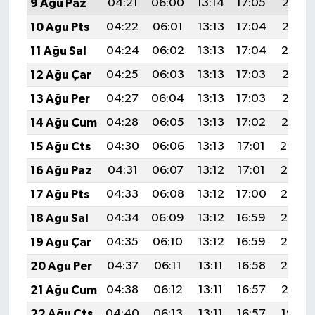
9 Ağu Paz
04:21
06:00
13:14
17:05
20:17
10 Ağu Pts
04:22
06:01
13:13
17:04
20:16
11 Ağu Sal
04:24
06:02
13:13
17:04
20:14
12 Ağu Çar
04:25
06:03
13:13
17:03
20:13
13 Ağu Per
04:27
06:04
13:13
17:03
20:12
14 Ağu Cum
04:28
06:05
13:13
17:02
20:10
15 Ağu Cts
04:30
06:06
13:13
17:01
20:09
16 Ağu Paz
04:31
06:07
13:12
17:01
20:08
17 Ağu Pts
04:33
06:08
13:12
17:00
20:06
18 Ağu Sal
04:34
06:09
13:12
16:59
20:05
19 Ağu Çar
04:35
06:10
13:12
16:59
20:03
20 Ağu Per
04:37
06:11
13:11
16:58
20:02
21 Ağu Cum
04:38
06:12
13:11
16:57
20:01
22 Ağu Cts
04:40
06:13
13:11
16:57
19:59