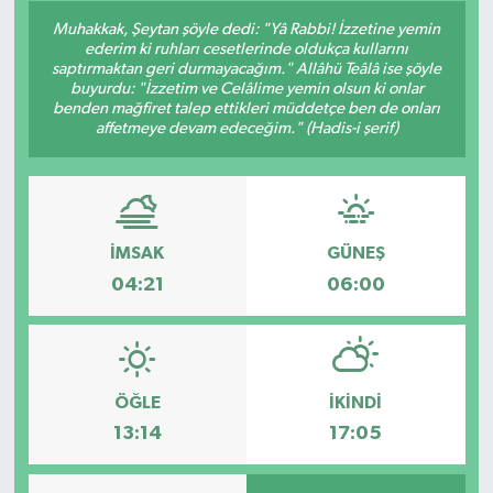
Muhakkak, Şeytan şöyle dedi: "Yâ Rabbi! İzzetine yemin
ederim ki ruhları cesetlerinde oldukça kullarını
saptırmaktan geri durmayacağım." Allâhü Teâlâ ise şöyle
buyurdu: "İzzetim ve Celâlime yemin olsun ki onlar
benden mağfiret talep ettikleri müddetçe ben de onları
affetmeye devam edeceğim." (Hadis-i şerif)
İMSAK
GÜNEŞ
04:21
06:00
ÖĞLE
İKINDI
13:14
17:05