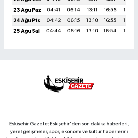
23 Ağu Paz
04:41
06:14
13:11
16:56
19:58
24 Ağu Pts
04:42
06:15
13:10
16:55
19:56
25 Ağu Sal
04:44
06:16
13:10
16:54
19:55
Eskişehir Gazete; Eskişehir'den son dakika haberleri,
yerel gelişmeler, spor, ekonomi ve kültür haberlerini