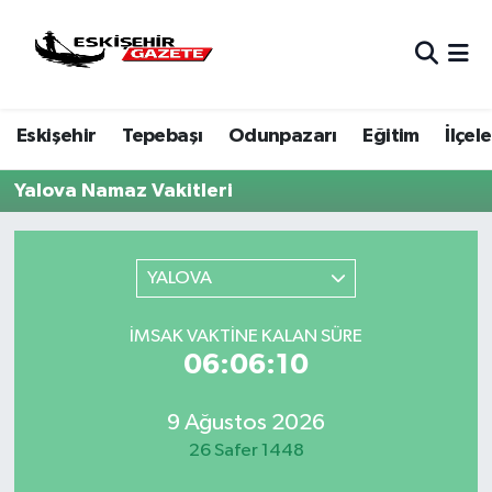
Nöbetçi Eczaneler
Eskişehir
Tepebaşı
Odunpazarı
Eğitim
İlçele
Hava Durumu
Yalova Namaz Vakitleri
Eskişehir Namaz Vakitleri
Trafik Durumu
YALOVA
Süper Lig Puan Durumu ve Fikstür
İMSAK VAKTINE KALAN SÜRE
06:06:10
Tüm Manşetler
Son Dakika Haberleri
9 Ağustos 2026
26 Safer 1448
Haber Arşivi