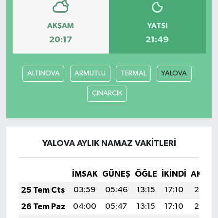
AKŞAM
YATSI
20:17
21:49
ALTINOVA
ARMUTLU
TERMAL
YALOVA
ÇINARCIK
YALOVA AYLIK NAMAZ VAKITLERI
İMSAK
GÜNEŞ
ÖĞLE
İKINDI
AKŞA
25 Tem Cts
03:59
05:46
13:15
17:10
20:33
26 Tem Paz
04:00
05:47
13:15
17:10
20:32