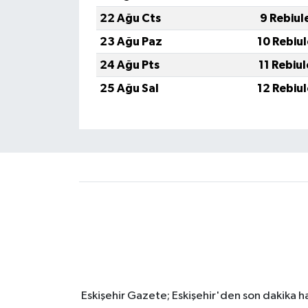
22 Ağu Cts
9 Rebiul
23 Ağu Paz
10 Rebiu
24 Ağu Pts
11 Rebiu
25 Ağu Sal
12 Rebiu
Eskişehir Gazete; Eskişehir'den son dakika hab