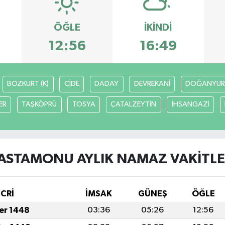
ÖĞLE
İKINDI
12:56
16:49
BOZKURT (K)
CİDE
DADAY
DEVREKANİ
DOĞANYUR
ER
TAŞKÖPRÜ
TOSYA
ÇATALZEYTİN
İHSANGAZİ
ASTAMONU AYLIK NAMAZ VAKITLE
İCRİ
İMSAK
GÜNEŞ
ÖĞLE
fer 1448
03:36
05:26
12:56