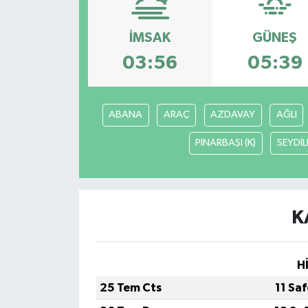
İMSAK
GÜNEŞ
03:56
05:39
ABANA
ARAÇ
AZDAVAY
AĞLI
PINARBAŞI (K)
SEYDİL
K
H
25 Tem Cts
11 Sa