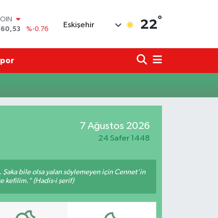
°
COIN
22
Eskişehir
360,53
%-0.76
LAR
7069
%0.17
RO
por
0265
%0.01
RLİN
1897
%0.02
M ALTIN
4.81
%1.44
T100
7 Ağustos 2026
887
%64
24 Safer 1448
m. Şaka bile olsa yalan söylemeyen için Cennet'in
 kefilim." (Hadis-i şerif)