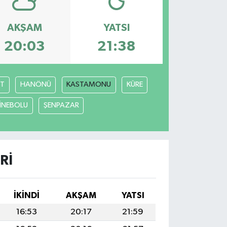
AKŞAM
YATSI
20:03
21:38
T
HANÖNÜ
KASTAMONU
KÜRE
İNEBOLU
ŞENPAZAR
RI
İKINDI
AKŞAM
YATSI
16:53
20:17
21:59