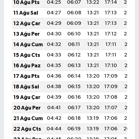
10 Ağu Pts
04:25
06:07
13:22
17:14
20:26
11 Ağu Sal
04:27
06:08
13:21
17:13
20:25
12 Ağu Çar
04:29
06:09
13:21
17:13
20:23
13 Ağu Per
04:30
06:10
13:21
17:12
20:22
14 Ağu Cum
04:32
06:11
13:21
17:11
20:21
15 Ağu Cts
04:33
06:12
13:21
17:11
20:19
16 Ağu Paz
04:35
06:13
13:21
17:10
20:18
17 Ağu Pts
04:36
06:14
13:20
17:09
20:16
18 Ağu Sal
04:38
06:15
13:20
17:09
20:15
19 Ağu Çar
04:39
06:16
13:20
17:08
20:13
20 Ağu Per
04:41
06:17
13:20
17:07
20:12
21 Ağu Cum
04:42
06:18
13:19
17:06
20:10
22 Ağu Cts
04:44
06:19
13:19
17:06
20:09