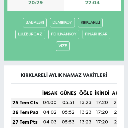
20:29
22:04
BABAESKİ
DEMIRKOY
KIRKLARELİ
LULEBURGAZ
PEHLIVANKOY
PINARHISAR
VIZE
KIRKLARELİ AYLIK NAMAZ VAKITLERI
İMSAK
GÜNEŞ
ÖĞLE
İKINDI
AKŞA
25 Tem Cts
04:00
05:51
13:23
17:20
20:44
26 Tem Paz
04:02
05:52
13:23
17:20
20:43
27 Tem Pts
04:03
05:53
13:23
17:20
20:42