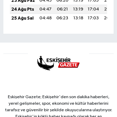
23 Ağu Paz
04:45
06:20
13:19
17:05
20:07
24 Ağu Pts
04:47
06:21
13:19
17:04
20:06
25 Ağu Sal
04:48
06:23
13:18
17:03
20:04
Eskişehir Gazete; Eskişehir'den son dakika haberleri,
yerel gelişmeler, spor, ekonomi ve kültür haberlerini
tarafsız ve güvenilir bir şekilde okuyucularına ulaştırıyor.
Eskişehir'in köklü haber kaynağı olarak her an