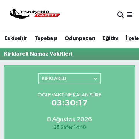
Nöbetçi Eczaneler
Eskişehir
Tepebaşı
Odunpazarı
Eğitim
İlçele
Hava Durumu
Kirklareli Namaz Vakitleri
Eskişehir Namaz Vakitleri
Trafik Durumu
KIRKLARELİ
Süper Lig Puan Durumu ve Fikstür
ÖĞLE VAKTINE KALAN SÜRE
03:30:17
Tüm Manşetler
Son Dakika Haberleri
8 Ağustos 2026
25 Safer 1448
Haber Arşivi