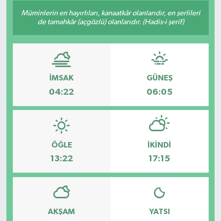
Müminlerin en hayırlıları, kanaatkâr olanlarıdır, en şerlileri
de tamahkâr (açgözlü) olanlarıdır. (Hadis-i şerif)
İMSAK
GÜNEŞ
04:22
06:05
ÖĞLE
İKINDI
13:22
17:15
AKŞAM
YATSI