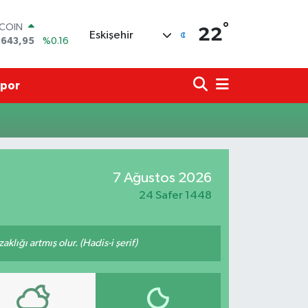
°
TCOIN
22
Eskişehir
.643,95
%0.16
LAR
,6704
%0
RO
por
,0406
%-0.08
ERLİN
,2143
%0
AM ALTIN
00.87
%0.12
ST100
7 Ağustos 2026
.799
%70
24 Safer 1448
lığı artmış olur. (Hadis-i şerif)