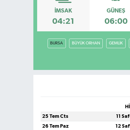
İMSAK
GÜNEŞ
04:21
06:00
BURSA
BÜYÜK ORHAN
GEMLİK
H
25 Tem Cts
11 Sa
26 Tem Paz
12 Sa