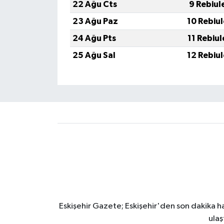
22 Ağu Cts
9 Rebiul
23 Ağu Paz
10 Rebiu
24 Ağu Pts
11 Rebiu
25 Ağu Sal
12 Rebiu
Eskişehir Gazete; Eskişehir'den son dakika hab
ulaş