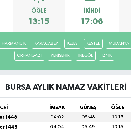
ÖĞLE
İKINDI
13:15
17:06
HARMANCIK
KARACABEY
KELES
KESTEL
MUDANYA
ORHANGAZİ
YENİŞEHİR
İNEGÖL
İZNİK
BURSA AYLIK NAMAZ VAKITLERI
İCRİ
İMSAK
GÜNEŞ
ÖĞLE
fer 1448
04:02
05:48
13:15
fer 1448
04:04
05:49
13:15