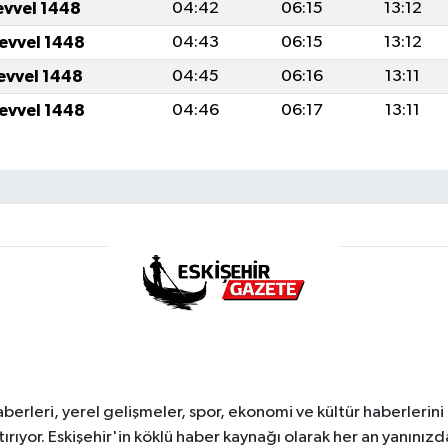
evvel 1448
04:42
06:15
13:12
levvel 1448
04:43
06:15
13:12
levvel 1448
04:45
06:16
13:11
levvel 1448
04:46
06:17
13:11
erleri, yerel gelişmeler, spor, ekonomi ve kültür haberlerini 
tırıyor. Eskişehir'in köklü haber kaynağı olarak her an yanınızd