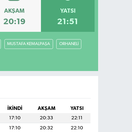
AKŞAM
YATSI
20:19
21:51
MUSTAFA KEMALPAŞA
ORHANELİ
İKINDI
AKŞAM
YATSI
17:10
20:33
22:11
17:10
20:32
22:10