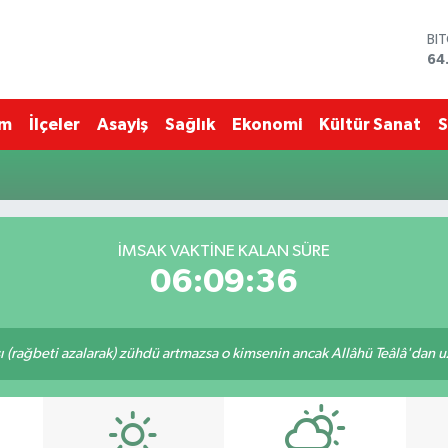
BI
64
DO
47
EU
im
İlçeler
Asayiş
Sağlık
Ekonomi
Kültür Sanat
S
55
ST
64
GR
65
Bİ
İMSAK VAKTINE KALAN SÜRE
13
06:09:36
ı (rağbeti azalarak) zühdü artmazsa o kimsenin ancak Allâhü Teâlâ'dan uzak