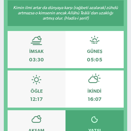
Kimin ilmi artar da dünyaya karşı (rağbeti azalarak) zühdü
artmazsa o kimsenin ancak Allâhü Teâlâ'dan uzaklığı
artmış olur. (Hadis-i şerif)
İMSAK
GÜNEŞ
03:30
05:05
ÖĞLE
İKINDI
12:17
16:07
AKŞAM
YATSI