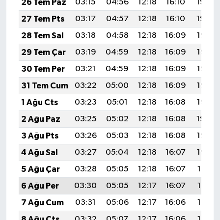
26 Tem Paz
03:15
04:56
12:18
16:10
19:30
27 Tem Pts
03:17
04:57
12:18
16:10
19:29
28 Tem Sal
03:18
04:58
12:18
16:09
19:28
29 Tem Çar
03:19
04:59
12:18
16:09
19:27
30 Tem Per
03:21
04:59
12:18
16:09
19:27
31 Tem Cum
03:22
05:00
12:18
16:09
19:26
1 Ağu Cts
03:23
05:01
12:18
16:08
19:25
2 Ağu Paz
03:25
05:02
12:18
16:08
19:24
3 Ağu Pts
03:26
05:03
12:18
16:08
19:23
4 Ağu Sal
03:27
05:04
12:18
16:07
19:22
5 Ağu Çar
03:28
05:05
12:18
16:07
19:21
6 Ağu Per
03:30
05:05
12:17
16:07
19:19
7 Ağu Cum
03:31
05:06
12:17
16:06
19:18
8 Ağu Cts
03:32
05:07
12:17
16:06
19:17