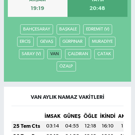
19:19
20:48
BAHÇESARAY
BAŞKALE
EDREMİT (V)
ERCİŞ
GEVAŞ
GÜRPINAR
MURADİYE
SARAY (V)
VAN
ÇALDIRAN
ÇATAK
ÖZALP
VAN AYLIK NAMAZ VAKITLERI
İMSAK
GÜNEŞ
ÖĞLE
İKINDI
AKŞA
25 Tem Cts
03:14
04:55
12:18
16:10
19:31