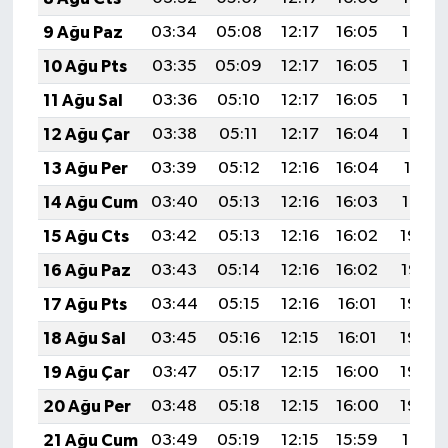
9 Ağu Paz
03:34
05:08
12:17
16:05
19:16
10 Ağu Pts
03:35
05:09
12:17
16:05
19:15
11 Ağu Sal
03:36
05:10
12:17
16:05
19:14
12 Ağu Çar
03:38
05:11
12:17
16:04
19:12
13 Ağu Per
03:39
05:12
12:16
16:04
19:11
14 Ağu Cum
03:40
05:13
12:16
16:03
19:10
15 Ağu Cts
03:42
05:13
12:16
16:02
19:09
16 Ağu Paz
03:43
05:14
12:16
16:02
19:07
17 Ağu Pts
03:44
05:15
12:16
16:01
19:06
18 Ağu Sal
03:45
05:16
12:15
16:01
19:05
19 Ağu Çar
03:47
05:17
12:15
16:00
19:03
20 Ağu Per
03:48
05:18
12:15
16:00
19:02
21 Ağu Cum
03:49
05:19
12:15
15:59
19:01