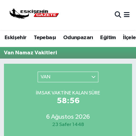
Nöbetçi Eczaneler
Eskişehir
Tepebaşı
Odunpazarı
Eğitim
İlçele
Hava Durumu
Van Namaz Vakitleri
Eskişehir Namaz Vakitleri
Trafik Durumu
VAN
Süper Lig Puan Durumu ve Fikstür
İMSAK VAKTINE KALAN SÜRE
58:56
Tüm Manşetler
Son Dakika Haberleri
6 Ağustos 2026
23 Safer 1448
Haber Arşivi