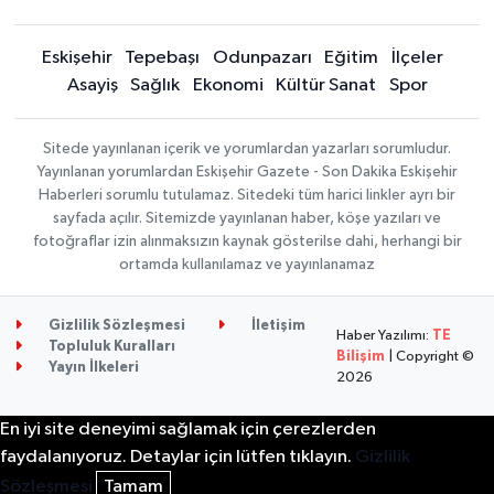
Eskişehir
Tepebaşı
Odunpazarı
Eğitim
İlçeler
Asayiş
Sağlık
Ekonomi
Kültür Sanat
Spor
Sitede yayınlanan içerik ve yorumlardan yazarları sorumludur.
Yayınlanan yorumlardan Eskişehir Gazete - Son Dakika Eskişehir
Haberleri sorumlu tutulamaz. Sitedeki tüm harici linkler ayrı bir
sayfada açılır. Sitemizde yayınlanan haber, köşe yazıları ve
fotoğraflar izin alınmaksızın kaynak gösterilse dahi, herhangi bir
ortamda kullanılamaz ve yayınlanamaz
Gizlilik Sözleşmesi
İletişim
Haber Yazılımı:
TE
Topluluk Kuralları
Bilişim
| Copyright ©
Yayın İlkeleri
2026
En iyi site deneyimi sağlamak için çerezlerden
faydalanıyoruz. Detaylar için lütfen tıklayın.
Gizlilik
Sözleşmesi
Tamam