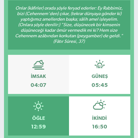
Onlar (kâfirler) orada şöyle feryad ederler: Ey Rabbimiz,
bizi (Cehennem'den) çıkar, (tekrar dünyaya gönder ki)
yaptığımız amellerden başka; sâlih amel işleyelim.
(Onlara şöyle denilir:) "Size, düşünecek bir kimsenin
düşüneceği kadar ömür vermedik mi ki? Hem size
Cehennem azâbından korkutan (peygamber) de geldi."
(Fâtır Sûresi, 37)
İMSAK
GÜNEŞ
04:07
05:45
ÖĞLE
İKINDI
12:59
16:50