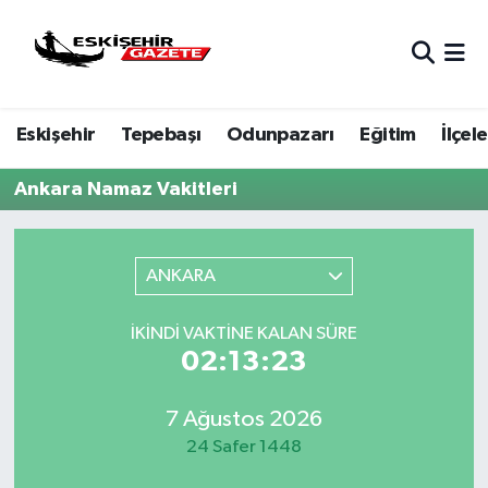
Nöbetçi Eczaneler
Eskişehir
Tepebaşı
Odunpazarı
Eğitim
İlçele
Hava Durumu
Ankara Namaz Vakitleri
Eskişehir Namaz Vakitleri
Trafik Durumu
ANKARA
Süper Lig Puan Durumu ve Fikstür
İKINDI VAKTINE KALAN SÜRE
02:13:23
Tüm Manşetler
Son Dakika Haberleri
7 Ağustos 2026
24 Safer 1448
Haber Arşivi