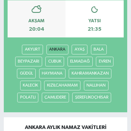
AKŞAM
YATSI
20:04
21:35
AKYURT
ANKARA
AYAŞ
BALA
BEYPAZARI
CUBUK
ELMADAĞ
EVREN
GÜDÜL
HAYMANA
KAHRAMANKAZAN
KALECİK
KIZILCAHAMAM
NALLIHAN
POLATLI
ÇAMLIDERE
ŞEREFLİKOÇHİSAR
ANKARA AYLIK NAMAZ VAKITLERI