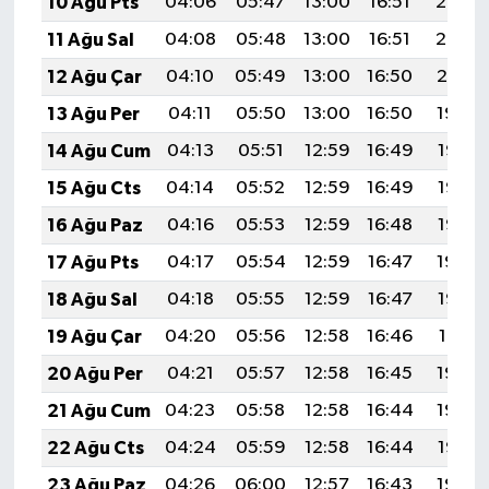
10 Ağu Pts
04:06
05:47
13:00
16:51
20:03
11 Ağu Sal
04:08
05:48
13:00
16:51
20:02
12 Ağu Çar
04:10
05:49
13:00
16:50
20:01
13 Ağu Per
04:11
05:50
13:00
16:50
19:59
14 Ağu Cum
04:13
05:51
12:59
16:49
19:58
15 Ağu Cts
04:14
05:52
12:59
16:49
19:57
16 Ağu Paz
04:16
05:53
12:59
16:48
19:55
17 Ağu Pts
04:17
05:54
12:59
16:47
19:54
18 Ağu Sal
04:18
05:55
12:59
16:47
19:52
19 Ağu Çar
04:20
05:56
12:58
16:46
19:51
20 Ağu Per
04:21
05:57
12:58
16:45
19:50
21 Ağu Cum
04:23
05:58
12:58
16:44
19:48
22 Ağu Cts
04:24
05:59
12:58
16:44
19:47
23 Ağu Paz
04:26
06:00
12:57
16:43
19:45