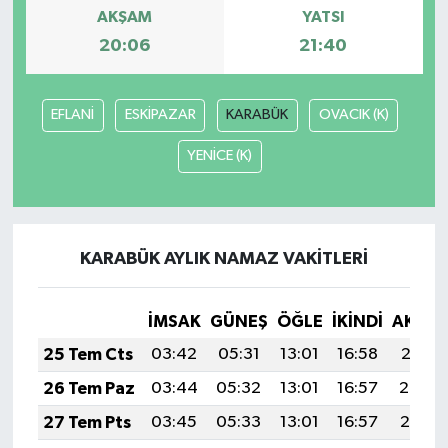
AKŞAM
YATSI
20:06
21:40
EFLANİ
ESKİPAZAR
KARABÜK
OVACIK (K)
YENİCE (K)
KARABÜK AYLIK NAMAZ VAKITLERI
İMSAK
GÜNEŞ
ÖĞLE
İKINDI
AKŞA
25 Tem Cts
03:42
05:31
13:01
16:58
20:21
26 Tem Paz
03:44
05:32
13:01
16:57
20:20
27 Tem Pts
03:45
05:33
13:01
16:57
20:19