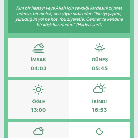
Kim bir hastayı veya Allah için sevdiği kardeşini ziyaret
ederse, bir melek, ona şöyle nidâ eder: "Ne iyi yaptın,
yürüdüğün yol ne hoş, (bu ziyaretle) Cennet'te kendine
bir köşk hazırladın!" (Hadis-i şerif)
İMSAK
GÜNEŞ
04:03
05:45
ÖĞLE
İKINDI
13:00
16:53