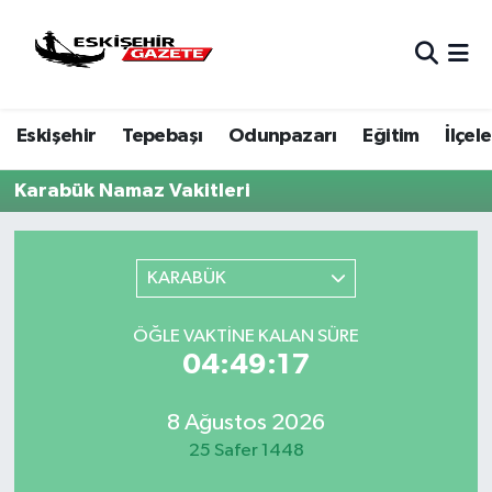
Nöbetçi Eczaneler
Eskişehir
Tepebaşı
Odunpazarı
Eğitim
İlçele
Hava Durumu
Karabük Namaz Vakitleri
Eskişehir Namaz Vakitleri
Trafik Durumu
KARABÜK
Süper Lig Puan Durumu ve Fikstür
ÖĞLE VAKTINE KALAN SÜRE
04:49:17
Tüm Manşetler
Son Dakika Haberleri
8 Ağustos 2026
25 Safer 1448
Haber Arşivi