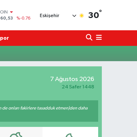
°
COIN
30
Eskişehir
360,53
%-0.76
LAR
7069
%0.17
RO
por
0265
%0.01
RLİN
1897
%0.02
M ALTIN
8.49
%2.12
T100
7 Ağustos 2026
887
%64
24 Safer 1448
enin de onları fakirlere tasadduk etmen)den daha