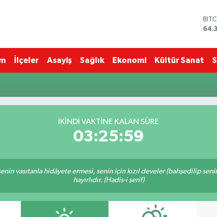
BIT
64.
DO
47,
EU
im
İlçeler
Asayiş
Sağlık
Ekonomi
Kültür Sanat
S
55,
STE
64,
GRA
661
BİS
İKINDI VAKTINE KALAN SÜRE
13.
03:25:59
n senin vasıtanla hidâyete ermesi, senin için kızıl develer (bahşedilip s
hayırlıdır. (Hadis-i şerif)