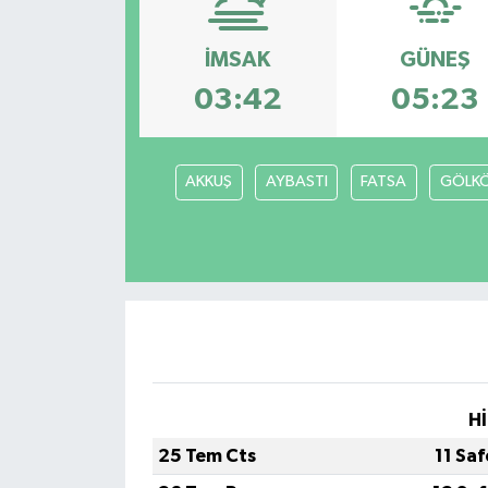
İMSAK
GÜNEŞ
03:42
05:23
AKKUŞ
AYBASTI
FATSA
GÖLK
Hİ
25 Tem Cts
11 Sa