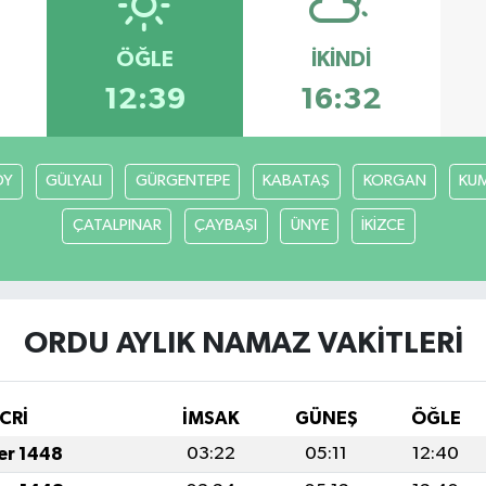
ÖĞLE
İKINDI
12:39
16:32
ÖY
GÜLYALI
GÜRGENTEPE
KABATAŞ
KORGAN
KU
ÇATALPINAR
ÇAYBAŞI
ÜNYE
İKİZCE
ORDU AYLIK NAMAZ VAKITLERI
CRİ
İMSAK
GÜNEŞ
ÖĞLE
fer 1448
03:22
05:11
12:40