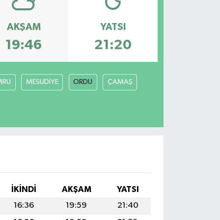
AKŞAM
YATSI
19:46
21:20
MRU
MESUDİYE
ORDU
ÇAMAŞ
İKINDI
AKŞAM
YATSI
16:36
19:59
21:40